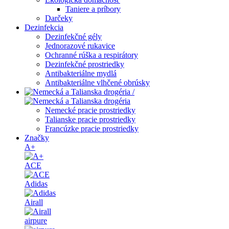
Taniere a príbory
Darčeky
Dezinfekcia
Dezinfekčné gély
Jednorazové rukavice
Ochranné rúška a respirátory
Dezinfekčné prostriedky
Antibakteriálne mydlá
Antibakteriálne vlhčené obrúsky
/
Nemecké pracie prostriedky
Talianske pracie prostriedky
Francúzke pracie prostriedky
Značky
A+
ACE
Adidas
Airall
airpure