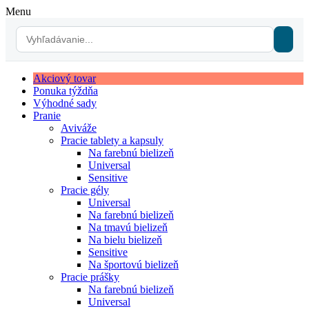
Menu
Akciový tovar
Ponuka týždňa
Výhodné sady
Pranie
Aviváže
Pracie tablety a kapsuly
Na farebnú bielizeň
Universal
Sensitive
Pracie gély
Universal
Na farebnú bielizeň
Na tmavú bielizeň
Na bielu bielizeň
Sensitive
Na športovú bielizeň
Pracie prášky
Na farebnú bielizeň
Universal