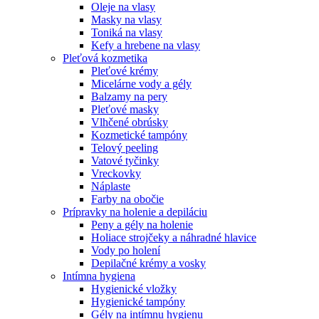
Oleje na vlasy
Masky na vlasy
Toniká na vlasy
Kefy a hrebene na vlasy
Pleťová kozmetika
Pleťové krémy
Micelárne vody a gély
Balzamy na pery
Pleťové masky
Vlhčené obrúsky
Kozmetické tampóny
Telový peeling
Vatové tyčinky
Vreckovky
Náplaste
Farby na obočie
Prípravky na holenie a depiláciu
Peny a gély na holenie
Holiace strojčeky a náhradné hlavice
Vody po holení
Depilačné krémy a vosky
Intímna hygiena
Hygienické vložky
Hygienické tampóny
Gély na intímnu hygienu