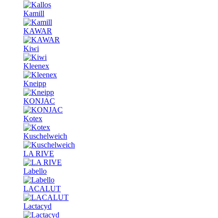
Kamill
KAWAR
Kiwi
Kleenex
Kneipp
KONJAC
Kotex
Kuschelweich
LA RIVE
Labello
LACALUT
Lactacyd