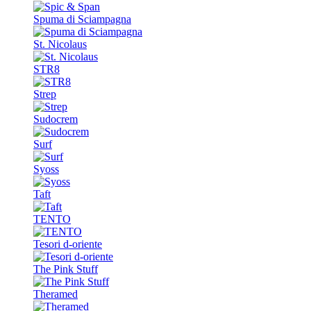
Spuma di Sciampagna
St. Nicolaus
STR8
Strep
Sudocrem
Surf
Syoss
Taft
TENTO
Tesori d-oriente
The Pink Stuff
Theramed