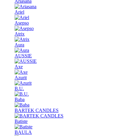
Ariasana
Ariel
Asepso
Atrix
Aura
AUSSIE
Axe
Azurit
B.U.
Baba
BARTEK CANDLES
Batiste
BAULA