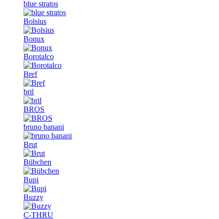
blue stratos
Bolsius
Bonux
Borotalco
Bref
bril
BROS
bruno banani
Brut
Bübchen
Bupi
Buzzy
C-THRU