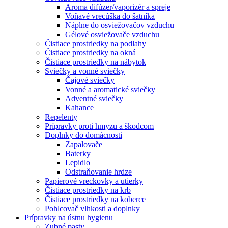
Aroma difúzer/vaporizér a spreje
Voňavé vrecúška do šatníka
Náplne do osviežovačov vzduchu
Gélové osviežovače vzduchu
Čistiace prostriedky na podlahy
Čistiace prostriedky na okná
Čistiace prostriedky na nábytok
Sviečky a vonné sviečky
Čajové sviečky
Vonné a aromatické sviečky
Adventné sviečky
Kahance
Repelenty
Prípravky proti hmyzu a škodcom
Doplnky do domácnosti
Zapalovače
Baterky
Lepidlo
Odstraňovanie hrdze
Papierové vreckovky a utierky
Čistiace prostriedky na krb
Čistiace prostriedky na koberce
Pohlcovač vlhkosti a doplnky
Prípravky na ústnu hygienu
Zubné pasty