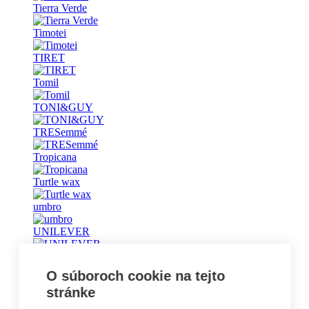
Tierra Verde
Timotei
TIRET
Tomil
TONI&GUY
TRESemmé
Tropicana
Turtle wax
umbro
UNILEVER
Universal
O súboroch cookie na tejto
Vademecum
stránke
Vanish