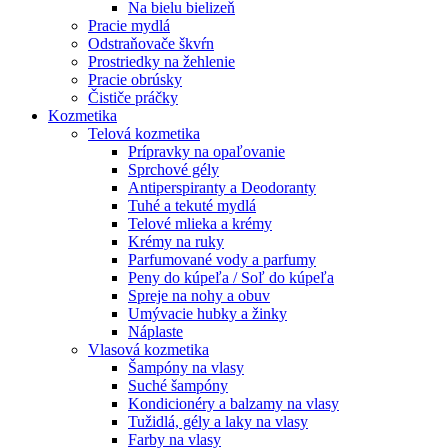
Na bielu bielizeň
Pracie mydlá
Odstraňovače škvŕn
Prostriedky na žehlenie
Pracie obrúsky
Čističe práčky
Kozmetika
Telová kozmetika
Prípravky na opaľovanie
Sprchové gély
Antiperspiranty a Deodoranty
Tuhé a tekuté mydlá
Telové mlieka a krémy
Krémy na ruky
Parfumované vody a parfumy
Peny do kúpeľa / Soľ do kúpeľa
Spreje na nohy a obuv
Umývacie hubky a žinky
Náplaste
Vlasová kozmetika
Šampóny na vlasy
Suché šampóny
Kondicionéry a balzamy na vlasy
Tužidlá, gély a laky na vlasy
Farby na vlasy