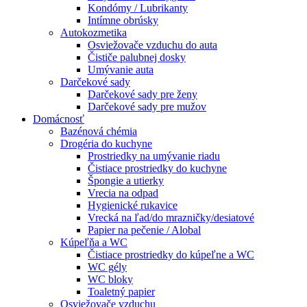
Kondómy / Lubrikanty
Intímne obrúsky
Autokozmetika
Osviežovače vzduchu do auta
Čističe palubnej dosky
Umývanie auta
Darčekové sady
Darčekové sady pre ženy
Darčekové sady pre mužov
Domácnosť
Bazénová chémia
Drogéria do kuchyne
Prostriedky na umývanie riadu
Čistiace prostriedky do kuchyne
Špongie a utierky
Vrecia na odpad
Hygienické rukavice
Vrecká na ľad/do mrazničky/desiatové
Papier na pečenie / Alobal
Kúpeľňa a WC
Čistiace prostriedky do kúpeľne a WC
WC gély
WC bloky
Toaletný papier
Osviežovače vzduchu