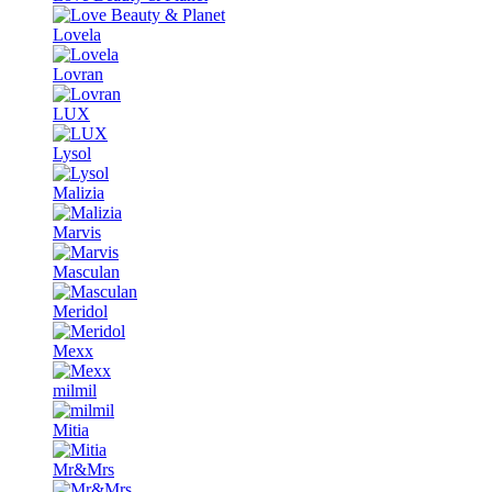
Lovela
Lovran
LUX
Lysol
Malizia
Marvis
Masculan
Meridol
Mexx
milmil
Mitia
Mr&Mrs