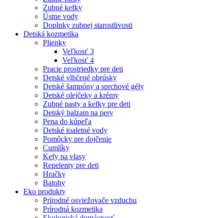
Zubné kefky
Ústne vody
Doplnky zubnej starostlivosti
Detská kozmetika
Plienky
Veľkosť 3
Veľkosť 4
Pracie prostriedky pre deti
Detské vlhčené obrúsky
Detské šampóny a sprchové gély
Detské olejčeky a krémy
Zubné pasty a kefky pre deti
Detský balzam na pery
Pena do kúpeľa
Detské toaletné vody
Pomôcky pre dojčenie
Cumlíky
Kefy na vlasy
Repelenty pre deti
Hračky
Batohy
Eko produkty
Prírodné osviežovače vzduchu
Prírodná kozmetika
Ekologická domácnosť