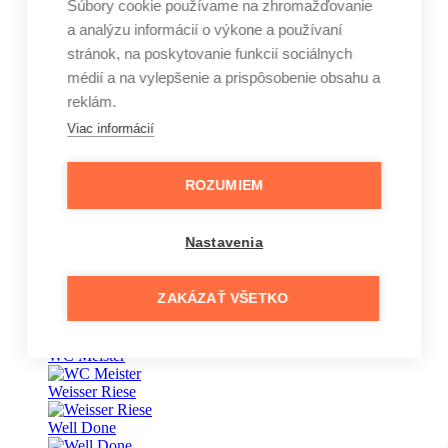
Súbory cookie používame na zhromažďovanie
a analýzu informácií o výkone a používaní
Vape
stránok, na poskytovanie funkcií sociálnych
Vaseline
médií a na vylepšenie a prispôsobenie obsahu a
reklám.
Veet
Viac informácií
Vernel
Vinove
ROZUMIEM
Wansou
Nastavenia
Wäsche Meister
Waschkönig
ZAKÁZAŤ VŠETKO
wave
WC Meister
Weisser Riese
Well Done