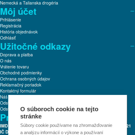
Nemecká a Talianska drogéria
Môj účet
Prihlásenie
Registrácia
História objednávok
Odhlásiť
Užitočné odkazy
Doprava a platba
O nás
Vrátenie tovaru
Obchodné podmienky
Ochrana osobných údajov
Reklamačný poriadok
Kontaktný formulár
Náš tím
Odstúpenie od zmluvy
Odstúpiť od zmluvy tu
O súboroch cookie na tejto
Prevádzkovateľ:
stránke
IMD Brand s.r.o.
Turbínová 13
Bratislava 3, 831 04
IČO: 51 468 221
Súbory cookie používame na zhromažďovanie
IČ DPH: SK2120716081
Mobil:
+421 917 256 502
a analýzu informácií o výkone a používaní