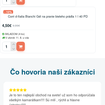
- 10%
Corri d-Italia Bianchi Gél na pranie bieleho prádla 1 l 40 PD
4,50€
4,99€
SKLADOM (4 ks)
V utorok 11. 8. u vás
Čo hovoria naši zákazníci
Je to ten najlepší obchod na svete! už som ho odporúčala
všetkým kamarátkam!!!! Sú milí , rýchli a hlavne
ústretoví!!!!