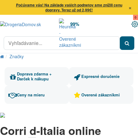
Počúvame vás! Na základe vašich podnetov sme znížili cenu
×
dopravy. Teraz už od 2,99€!
0
99%
Značky
Doprava zdarma +
Expresné doručenie
Darček k nákupu
Ceny na mieru
Overené zákazníkmi
Corri d-Italia online