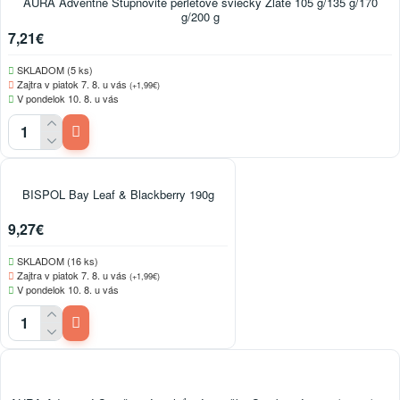
AURA Adventné Stupňovité perleťové sviečky Zlaté 105 g/135 g/170
g/200 g
7,21€
SKLADOM (5 ks)
Zajtra v piatok 7. 8. u vás
(+1,99€)
V pondelok 10. 8. u vás
BISPOL Bay Leaf & Blackberry 190g
9,27€
SKLADOM (16 ks)
Zajtra v piatok 7. 8. u vás
(+1,99€)
V pondelok 10. 8. u vás