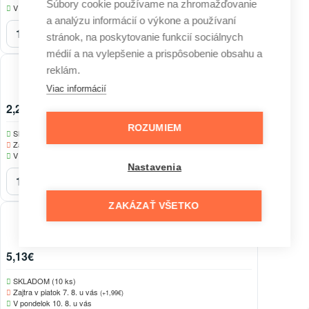
Súbory cookie používame na zhromažďovanie
V pondelok 10. 8. u vás
a analýzu informácií o výkone a používaní
stránok, na poskytovanie funkcií sociálnych
médií a na vylepšenie a prispôsobenie obsahu a
reklám.
BISPOL Vonná sviečka Forest Fruits 100g
Viac informácií
2,25€
ROZUMIEM
SKLADOM (4 ks)
Zajtra v piatok 7. 8. u vás
(+1,99€)
V pondelok 10. 8. u vás
Nastavenia
ZAKÁZAŤ VŠETKO
BISPOL Vonná sviečka Ambient Oriental flowers 170g
5,13€
SKLADOM (10 ks)
Zajtra v piatok 7. 8. u vás
(+1,99€)
V pondelok 10. 8. u vás