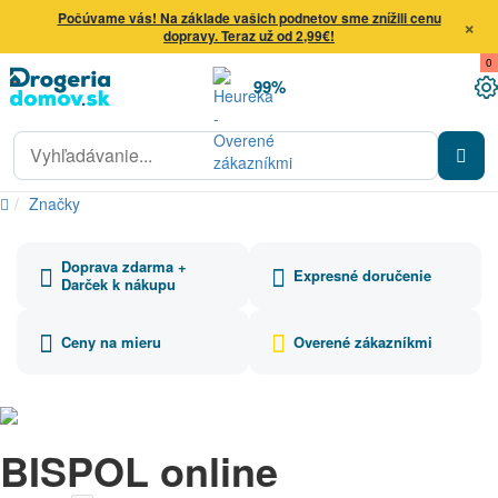
Počúvame vás! Na základe vašich podnetov sme znížili cenu
×
dopravy. Teraz už od 2,99€!
0
99%
Značky
Doprava zdarma +
Expresné doručenie
Darček k nákupu
Ceny na mieru
Overené zákazníkmi
BISPOL online