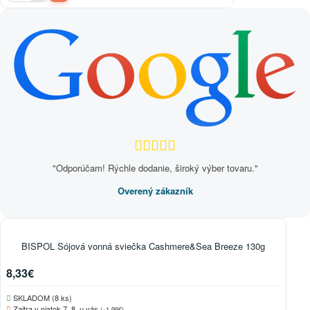
"Odporúčam! Rýchle dodanie, široký výber tovaru."
Overený zákazník
BISPOL Sójová vonná sviečka Cashmere&Sea Breeze 130g
8,33€
SKLADOM (8 ks)
Zajtra v piatok 7. 8. u vás
(+1,99€)