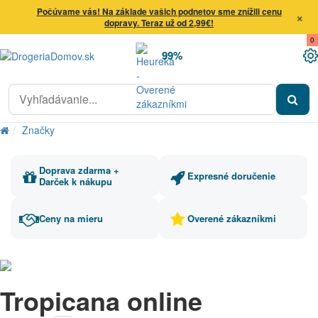
Počúvame vás! Na základe vašich podnetov sme znížili cenu
×
dopravy. Teraz už od 2,99€!
0
99%
Značky
Doprava zdarma +
Expresné doručenie
Darček k nákupu
Ceny na mieru
Overené zákazníkmi
Tropicana online