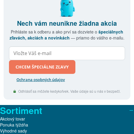
Nech vám neunikne žiadna akcia
Prihláste sa k odberu a ako prví sa dozviete o
špeciálnych
zľavách, akciách a novinkách
— priamo do vášho e-mailu.
CHCEM ŠPECIÁLNE ZĽAVY
Ochrana osobných údajov
Odhlásiť sa môžete kedykoľvek. Vaše údaje sú u nás v bezpečí.
Sortiment
Akciový tovar
Ponuka týždňa
Výhodné sady