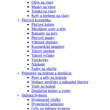
Oleje na vlasy
Masky na vlasy
Toniká na vlasy
Kefy a hrebene na vlasy
Pleťová kozmetika
Pleťové krémy
Micelárne vody a gély
Balzamy na pery
Pleťové masky
Vlhčené obrúsky
Kozmetické tampóny
Telový peeling
Vatové tyčinky
Vreckovky
Náplaste
Farby na obočie
Prípravky na holenie a depiláciu
Peny a gély na holenie
Holiace strojčeky a náhradné hlavice
Vody po holení
Depilačné krémy a vosky
Intímna hygiena
Hygienické vložky
Hygienické tampóny
Gély na intímnu hygienu