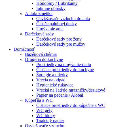
Kondómy / Lubrikanty
Intímne obrúsky
Autokozmetika
Osviežovače vzduchu do auta
Čističe palubnej dosky
Umývanie auta
Darčekové sady
Darčekové sady pre ženy
Darčekové sady pre mužov
Domácnosť
Bazénová chémia
Drogéria do kuchyne
Prostriedky na umývanie riadu
Čistiace prostriedky do kuchyne
Špongie a utierky
Vrecia na odpad
Hygienické rukavice
Vrecká na ľad/do mrazničky/desiatové
Papier na pečenie / Alobal
Kúpeľňa a WC
Čistiace prostriedky do kúpeľne a WC
WC gély
WC bloky
Toaletný papier
Osviežovače vzduchu