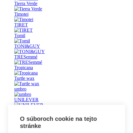
Tierra Verde
Timotei
TIRET
Tomil
TONI&GUY
TRESemmé
Tropicana
Turtle wax
umbro
UNILEVER
Universal
O súboroch cookie na tejto
Vademecum
stránke
Vanish