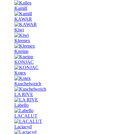
Kamill
KAWAR
Kiwi
Kleenex
Kneipp
KONJAC
Kotex
Kuschelweich
LA RIVE
Labello
LACALUT
Lactacyd