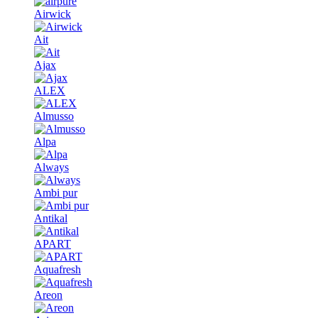
Airwick
Ait
Ajax
ALEX
Almusso
Alpa
Always
Ambi pur
Antikal
APART
Aquafresh
Areon