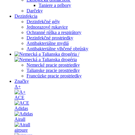
Taniere a príbory
Darčeky
Dezinfekcia
Dezinfekčné gély
Jednorazové rukavice
Ochranné rúška a respirátory
Dezinfekčné prostriedky
Antibakteriálne mydlá
Antibakteriálne vlhčené obrúsky
/
Nemecké pracie prostriedky
Talianske pracie prostriedky
Francúzke pracie prostriedky
Značky
A+
ACE
Adidas
Airall
airpure