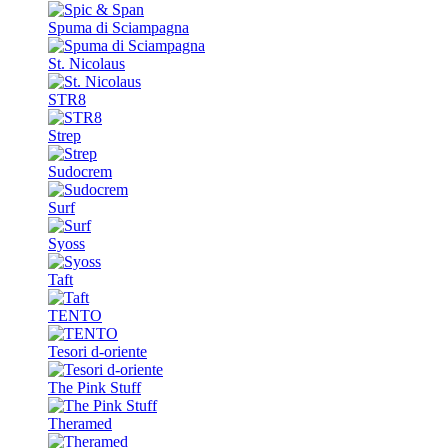
Spuma di Sciampagna
St. Nicolaus
STR8
Strep
Sudocrem
Surf
Syoss
Taft
TENTO
Tesori d-oriente
The Pink Stuff
Theramed