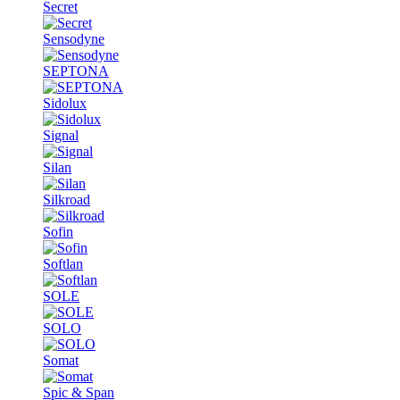
Secret
Sensodyne
SEPTONA
Sidolux
Signal
Silan
Silkroad
Sofin
Softlan
SOLE
SOLO
Somat
Spic & Span