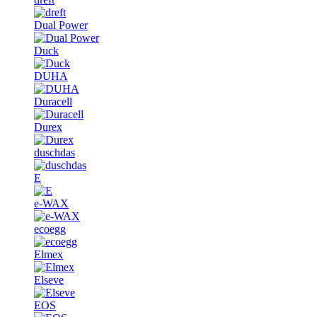
Dual Power
Duck
DUHA
Duracell
Durex
duschdas
E
e-WAX
ecoegg
Elmex
Elseve
EOS