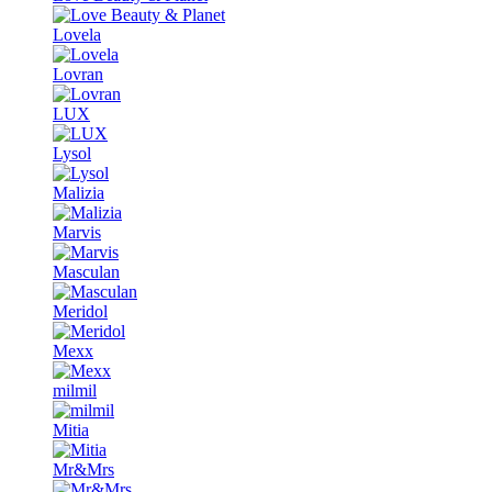
Lovela
Lovran
LUX
Lysol
Malizia
Marvis
Masculan
Meridol
Mexx
milmil
Mitia
Mr&Mrs