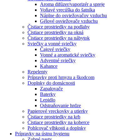
Aroma difúzer/vaporizér a spreje
Voňavé vrecúška do šatníka
Náplne do osviežovačov vzduchu
Gélové osviežovače vzduchu
Čistiace prostriedky na podlahy
Čistiace prostriedky na okná
Čistiace prostriedky na nábytok
Sviečky a vonné sviečky
Čajové sviečky
Vonné a aromatické sviečky
Adventné sviečky
Kahance
Repelenty
Prípravky proti hmyzu a škodcom
Doplnky do domácnosti
Zapalovače
Baterky
Lepidlo
Odstraňovanie hrdze
Papierové vreckovky a utierky
Čistiace prostriedky na krb
Čistiace prostriedky na koberce
Pohlcovač vlhkosti a doplnky
Prípravky na ústnu hygienu
Zubné pasty