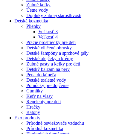
Zubné kefky
Ústne vody
Doplnky zubnej starostlivosti
Detská kozmetika
Plienky
Veľkosť 3
Veľkosť 4
Pracie prostriedky pre deti
Detské vlhčené obrúsky
Detské šampóny a sprchové gély
Detské olejčeky a krémy
Zubné pasty a kefky pre deti
Detský balzam na pery
Pena do kúpeľa
Detské toaletné vody
Pomôcky pre dojčenie
Cumlíky
Kefy na vlasy
Repelenty pre deti
Hračky
Batohy
Eko produkty
Prírodné osviežovače vzduchu
Prírodná kozmetika
Ekologická domácnosť