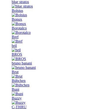
blue stratos
Bolsius
Bonux
Borotalco
Bref
bril
BROS
bruno banani
Brut
Bübchen
Bupi
Buzzy
C-THRU