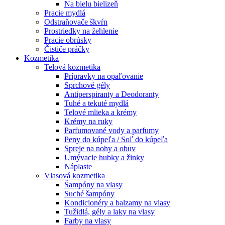
Na bielu bielizeň
Pracie mydlá
Odstraňovače škvŕn
Prostriedky na žehlenie
Pracie obrúsky
Čističe práčky
Kozmetika
Telová kozmetika
Prípravky na opaľovanie
Sprchové gély
Antiperspiranty a Deodoranty
Tuhé a tekuté mydlá
Telové mlieka a krémy
Krémy na ruky
Parfumované vody a parfumy
Peny do kúpeľa / Soľ do kúpeľa
Spreje na nohy a obuv
Umývacie hubky a žinky
Náplaste
Vlasová kozmetika
Šampóny na vlasy
Suché šampóny
Kondicionéry a balzamy na vlasy
Tužidlá, gély a laky na vlasy
Farby na vlasy