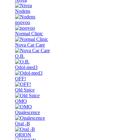
Nodens
noovoo
Normal Clinic
Nova Car Care
O.B.
Odol-med3
OFF!
Old Spice
OMO
Opalescence
Oral -B
ORION