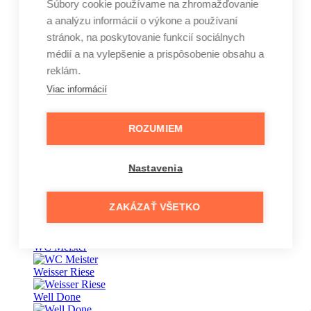
Súbory cookie používame na zhromažďovanie
a analýzu informácií o výkone a používaní
Vape
stránok, na poskytovanie funkcií sociálnych
Vaseline
médií a na vylepšenie a prispôsobenie obsahu a
reklám.
Veet
Viac informácií
Vernel
Vinove
ROZUMIEM
Wansou
Nastavenia
Wäsche Meister
Waschkönig
ZAKÁZAŤ VŠETKO
wave
WC Meister
Weisser Riese
Well Done