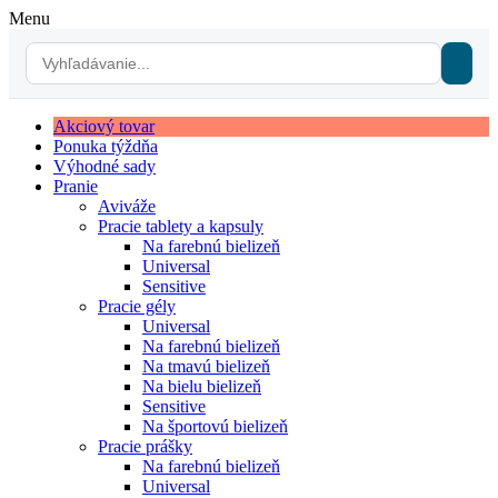
Menu
Akciový tovar
Ponuka týždňa
Výhodné sady
Pranie
Aviváže
Pracie tablety a kapsuly
Na farebnú bielizeň
Universal
Sensitive
Pracie gély
Universal
Na farebnú bielizeň
Na tmavú bielizeň
Na bielu bielizeň
Sensitive
Na športovú bielizeň
Pracie prášky
Na farebnú bielizeň
Universal