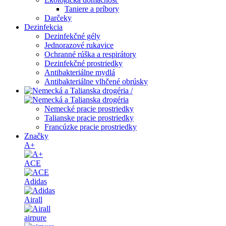
Taniere a príbory
Darčeky
Dezinfekcia
Dezinfekčné gély
Jednorazové rukavice
Ochranné rúška a respirátory
Dezinfekčné prostriedky
Antibakteriálne mydlá
Antibakteriálne vlhčené obrúsky
/
Nemecké pracie prostriedky
Talianske pracie prostriedky
Francúzke pracie prostriedky
Značky
A+
ACE
Adidas
Airall
airpure