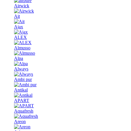
Airwick
Ait
Ajax
ALEX
Almusso
Alpa
Always
Ambi pur
Antikal
APART
Aquafresh
Areon