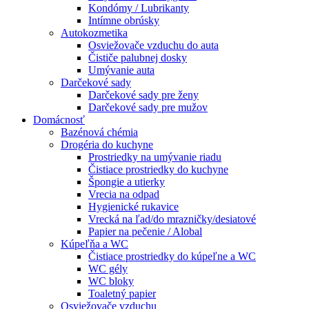
Kondómy / Lubrikanty
Intímne obrúsky
Autokozmetika
Osviežovače vzduchu do auta
Čističe palubnej dosky
Umývanie auta
Darčekové sady
Darčekové sady pre ženy
Darčekové sady pre mužov
Domácnosť
Bazénová chémia
Drogéria do kuchyne
Prostriedky na umývanie riadu
Čistiace prostriedky do kuchyne
Špongie a utierky
Vrecia na odpad
Hygienické rukavice
Vrecká na ľad/do mrazničky/desiatové
Papier na pečenie / Alobal
Kúpeľňa a WC
Čistiace prostriedky do kúpeľne a WC
WC gély
WC bloky
Toaletný papier
Osviežovače vzduchu