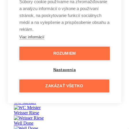
Súbory cookie používame na zhromažďovanie
a analýzu informácií o výkone a používaní
Vape
stránok, na poskytovanie funkcií sociálnych
Vaseline
médií a na vylepšenie a prispôsobenie obsahu a
reklám.
Veet
Viac informácií
Vernel
Vinove
ROZUMIEM
Wansou
Nastavenia
Wäsche Meister
Waschkönig
ZAKÁZAŤ VŠETKO
wave
WC Meister
Weisser Riese
Well Done