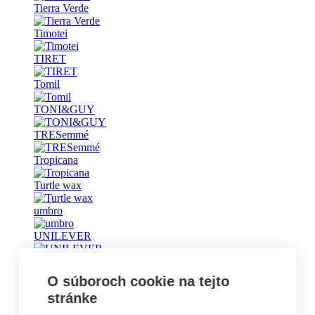
Tierra Verde
Timotei
TIRET
Tomil
TONI&GUY
TRESemmé
Tropicana
Turtle wax
umbro
UNILEVER
Universal
O súboroch cookie na tejto
Vademecum
stránke
Vanish