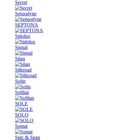
Secret
Sensodyne
SEPTONA
Sidolux
Signal
Silan
Silkroad
Sofin
Softlan
SOLE
SOLO
Somat
Spic & Span