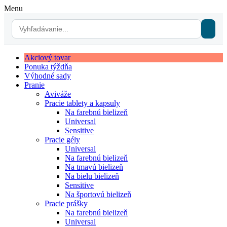
Menu
Akciový tovar
Ponuka týždňa
Výhodné sady
Pranie
Aviváže
Pracie tablety a kapsuly
Na farebnú bielizeň
Universal
Sensitive
Pracie gély
Universal
Na farebnú bielizeň
Na tmavú bielizeň
Na bielu bielizeň
Sensitive
Na športovú bielizeň
Pracie prášky
Na farebnú bielizeň
Universal