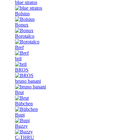
blue stratos
Bolsius
Bonux
Borotalco
Bref
bril
BROS
bruno banani
Brut
Bübchen
Bupi
Buzzy
C-THRU