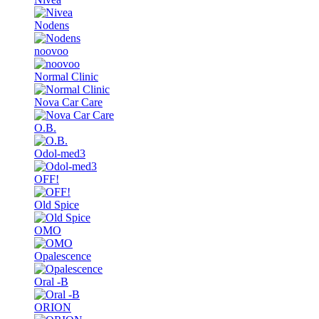
Nodens
noovoo
Normal Clinic
Nova Car Care
O.B.
Odol-med3
OFF!
Old Spice
OMO
Opalescence
Oral -B
ORION