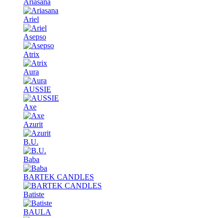
Ariasana
Ariel
Asepso
Atrix
Aura
AUSSIE
Axe
Azurit
B.U.
Baba
BARTEK CANDLES
Batiste
BAULA