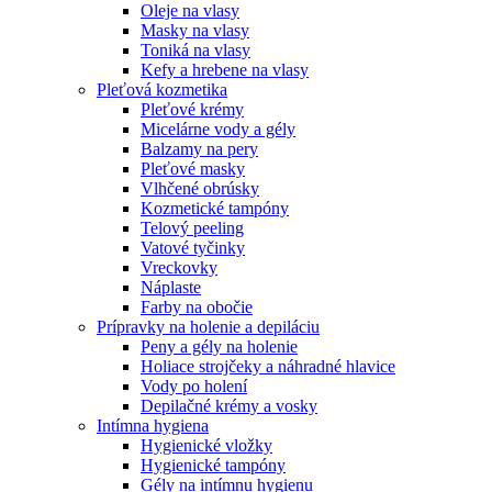
Oleje na vlasy
Masky na vlasy
Toniká na vlasy
Kefy a hrebene na vlasy
Pleťová kozmetika
Pleťové krémy
Micelárne vody a gély
Balzamy na pery
Pleťové masky
Vlhčené obrúsky
Kozmetické tampóny
Telový peeling
Vatové tyčinky
Vreckovky
Náplaste
Farby na obočie
Prípravky na holenie a depiláciu
Peny a gély na holenie
Holiace strojčeky a náhradné hlavice
Vody po holení
Depilačné krémy a vosky
Intímna hygiena
Hygienické vložky
Hygienické tampóny
Gély na intímnu hygienu