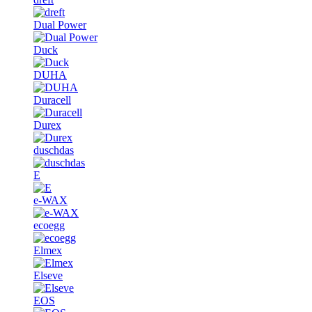
Dual Power
Duck
DUHA
Duracell
Durex
duschdas
E
e-WAX
ecoegg
Elmex
Elseve
EOS