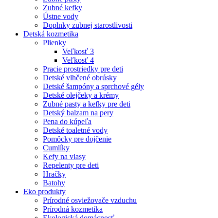
Zubné kefky
Ústne vody
Doplnky zubnej starostlivosti
Detská kozmetika
Plienky
Veľkosť 3
Veľkosť 4
Pracie prostriedky pre deti
Detské vlhčené obrúsky
Detské šampóny a sprchové gély
Detské olejčeky a krémy
Zubné pasty a kefky pre deti
Detský balzam na pery
Pena do kúpeľa
Detské toaletné vody
Pomôcky pre dojčenie
Cumlíky
Kefy na vlasy
Repelenty pre deti
Hračky
Batohy
Eko produkty
Prírodné osviežovače vzduchu
Prírodná kozmetika
Ekologická domácnosť