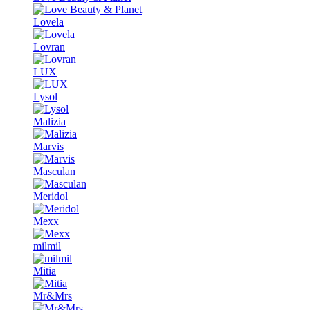
Lovela
Lovran
LUX
Lysol
Malizia
Marvis
Masculan
Meridol
Mexx
milmil
Mitia
Mr&Mrs