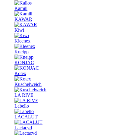
Kamill
KAWAR
Kiwi
Kleenex
Kneipp
KONJAC
Kotex
Kuschelweich
LA RIVE
Labello
LACALUT
Lactacyd