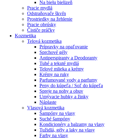
Na bielu bielizeň
Pracie mydlá
Odstraňovače škvŕn
Prostriedky na žehlenie
Pracie obrúsky
Čističe práčky
Kozmetika
Telová kozmetika
Prípravky na opaľovanie
Sprchové gély
Antiperspiranty a Deodoranty
Tuhé a tekuté mydlá
Telové mlieka a krémy
Krémy na ruky
Parfumované vody a parfumy
Peny do kúpeľa / Soľ do kúpeľa
Spreje na nohy a obuv
Umývacie hubky a žinky
Náplaste
Vlasová kozmetika
Šampóny na vlasy
Suché šampóny
Kondicionéry a balzamy na vlasy
Tužidlá, gély a laky na vlasy
Farby na vlasy