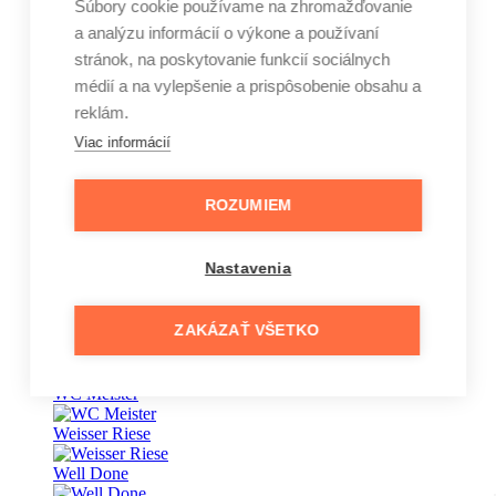
Súbory cookie používame na zhromažďovanie
a analýzu informácií o výkone a používaní
Vape
stránok, na poskytovanie funkcií sociálnych
Vaseline
médií a na vylepšenie a prispôsobenie obsahu a
reklám.
Veet
Viac informácií
Vernel
Vinove
ROZUMIEM
Wansou
Nastavenia
Wäsche Meister
Waschkönig
ZAKÁZAŤ VŠETKO
wave
WC Meister
Weisser Riese
Well Done