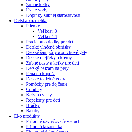
Zubné kefky
Ústne vody
Doplnky zubnej starostlivosti
Detská kozmetika
Plienky
Veľkosť 3
Veľkosť 4
Pracie prostriedky pre deti
Detské vlhčené obrúsky
Detské šampóny a sprchové gély
Detské olejčeky a krémy
Zubné pasty a kefky pre deti
Detský balzam na pery
Pena do kúpeľa
Detské toaletné vody
Pomôcky pre dojčenie
Cumlíky
Kefy na vlasy
Repelenty pre deti
Hračky
Batohy
Eko produkty
Prírodné osviežovače vzduchu
Prírodná kozmetika
Ekologická domácnosť