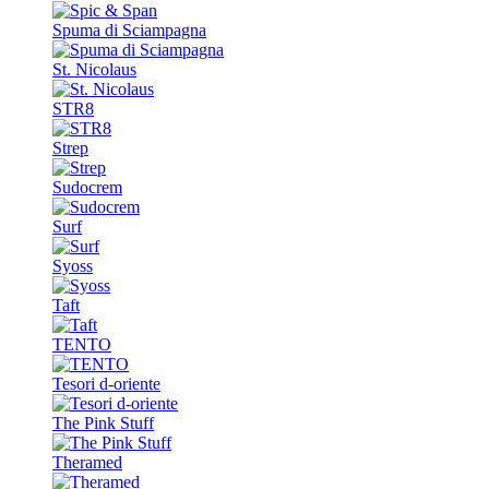
Spuma di Sciampagna
St. Nicolaus
STR8
Strep
Sudocrem
Surf
Syoss
Taft
TENTO
Tesori d-oriente
The Pink Stuff
Theramed