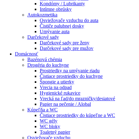
Kondómy / Lubrikanty
Intímne obrúsky
Autokozmetika
Osviežovače vzduchu do auta
Čističe palubnej dosky
Umývanie auta
Darčekové sady
Darčekové sady pre ženy
Darčekové sady pre mužov
Domácnosť
Bazénová chémia
Drogéria do kuchyne
Prostriedky na umývanie riadu
Čistiace prostriedky do kuchyne
Špongie a utierky
Vrecia na odpad
Hygienické rukavice
Vrecká na ľad/do mrazničky/desiatové
Papier na pečenie / Alobal
Kúpeľňa a WC
Čistiace prostriedky do kúpeľne a WC
WC gély
WC bloky
Toaletný papier
Osviežovače vzduchu