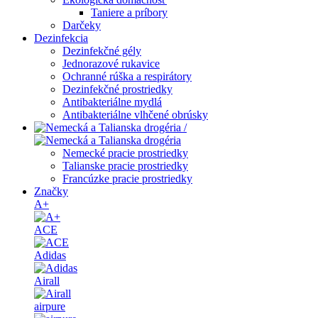
Taniere a príbory
Darčeky
Dezinfekcia
Dezinfekčné gély
Jednorazové rukavice
Ochranné rúška a respirátory
Dezinfekčné prostriedky
Antibakteriálne mydlá
Antibakteriálne vlhčené obrúsky
/
Nemecké pracie prostriedky
Talianske pracie prostriedky
Francúzke pracie prostriedky
Značky
A+
ACE
Adidas
Airall
airpure