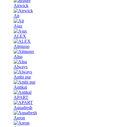
Airwick
Ait
Ajax
ALEX
Almusso
Alpa
Always
Ambi pur
Antikal
APART
Aquafresh
Areon