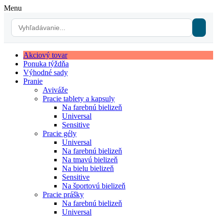
Menu
Akciový tovar
Ponuka týždňa
Výhodné sady
Pranie
Aviváže
Pracie tablety a kapsuly
Na farebnú bielizeň
Universal
Sensitive
Pracie gély
Universal
Na farebnú bielizeň
Na tmavú bielizeň
Na bielu bielizeň
Sensitive
Na športovú bielizeň
Pracie prášky
Na farebnú bielizeň
Universal