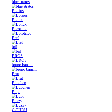
blue stratos
Bolsius
Bonux
Borotalco
Bref
bril
BROS
bruno banani
Brut
Bübchen
Bupi
Buzzy
C-THRU