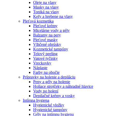
Oleje na vlasy
Masky na vlasy
Toniká na vlasy
Kefy a hrebene na vlasy
Pleťová kozmetika
Pleťové krémy
Micelárne vody a gély
Balzamy na pery
Pleťové masky
Vlhčené obrúsky
Kozmetické tampóny
Telový peeling
Vatové tyčinky
Vreckovky
Náplaste
Farby na obočie
Prípravky na holenie a depiláciu
Peny a gély na holenie
Holiace strojčeky a náhradné hlavice
Vody po holení
Depilačné krémy a vosky
Intímna hygiena
Hygienické vložky
Hygienické tampóny
Gély na intímnu hygienu