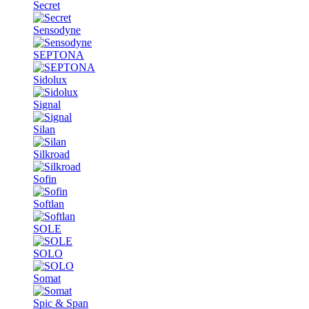
Secret
Sensodyne
SEPTONA
Sidolux
Signal
Silan
Silkroad
Sofin
Softlan
SOLE
SOLO
Somat
Spic & Span