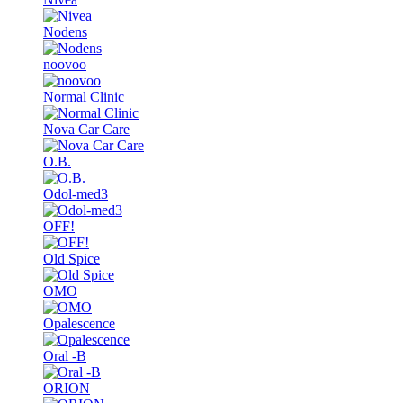
Nodens
noovoo
Normal Clinic
Nova Car Care
O.B.
Odol-med3
OFF!
Old Spice
OMO
Opalescence
Oral -B
ORION