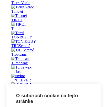
Tierra Verde
Timotei
TIRET
Tomil
TONI&GUY
TRESemmé
Tropicana
Turtle wax
umbro
UNILEVER
Universal
O súboroch cookie na tejto
Vademecum
stránke
Vanish