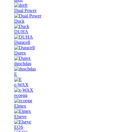
Dual Power
Duck
DUHA
Duracell
Durex
duschdas
E
e-WAX
ecoegg
Elmex
Elseve
EOS