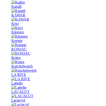
Kamill
KAWAR
Kiwi
Kleenex
Kneipp
KONJAC
Kotex
Kuschelweich
LA RIVE
Labello
LACALUT
Lactacyd