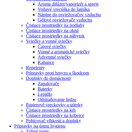
Aroma difúzer/vaporizér a spreje
Voňavé vrecúška do šatníka
Náplne do osviežovačov vzduchu
Gélové osviežovače vzduchu
Čistiace prostriedky na podlahy
Čistiace prostriedky na okná
Čistiace prostriedky na nábytok
Sviečky a vonné sviečky
Čajové sviečky
Vonné a aromatické sviečky
Adventné sviečky
Kahance
Repelenty
Prípravky proti hmyzu a škodcom
Doplnky do domácnosti
Zapalovače
Baterky
Lepidlo
Odstraňovanie hrdze
Papierové vreckovky a utierky
Čistiace prostriedky na krb
Čistiace prostriedky na koberce
Pohlcovač vlhkosti a doplnky
Prípravky na ústnu hygienu
Zubné pasty