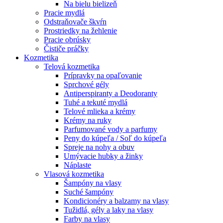
Na bielu bielizeň
Pracie mydlá
Odstraňovače škvŕn
Prostriedky na žehlenie
Pracie obrúsky
Čističe práčky
Kozmetika
Telová kozmetika
Prípravky na opaľovanie
Sprchové gély
Antiperspiranty a Deodoranty
Tuhé a tekuté mydlá
Telové mlieka a krémy
Krémy na ruky
Parfumované vody a parfumy
Peny do kúpeľa / Soľ do kúpeľa
Spreje na nohy a obuv
Umývacie hubky a žinky
Náplaste
Vlasová kozmetika
Šampóny na vlasy
Suché šampóny
Kondicionéry a balzamy na vlasy
Tužidlá, gély a laky na vlasy
Farby na vlasy