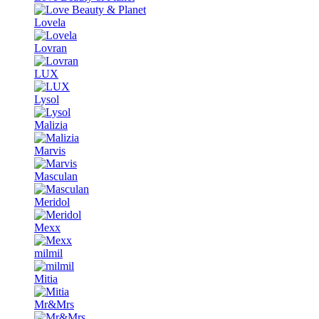
Lovela
Lovran
LUX
Lysol
Malizia
Marvis
Masculan
Meridol
Mexx
milmil
Mitia
Mr&Mrs