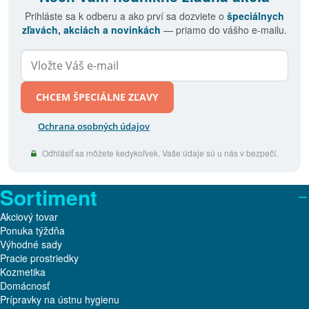
Prihláste sa k odberu a ako prví sa dozviete o
špeciálnych
zľavách, akciách a novinkách
— priamo do vášho e-mailu.
CHCEM ŠPECIÁLNE ZĽAVY
Ochrana osobných údajov
Odhlásiť sa môžete kedykoľvek. Vaše údaje sú u nás v bezpečí.
Sortiment
Akciový tovar
Ponuka týždňa
Výhodné sady
Pracie prostriedky
Kozmetika
Domácnosť
Prípravky na ústnu hygienu