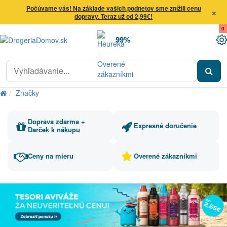
Počúvame vás! Na základe vašich podnetov sme znížili cenu
×
dopravy. Teraz už od 2,99€!
0
99%
Značky
Doprava zdarma +
Expresné doručenie
Darček k nákupu
Ceny na mieru
Overené zákazníkmi