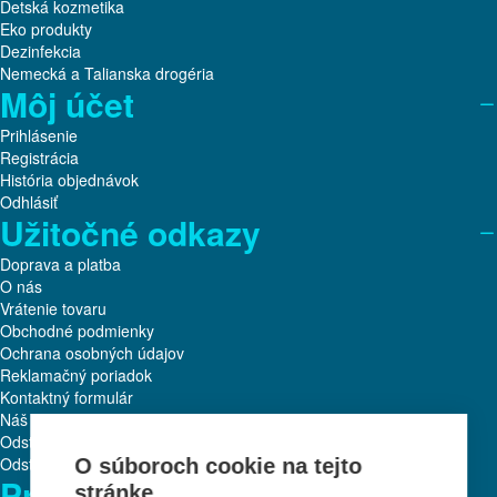
Detská kozmetika
Eko produkty
Dezinfekcia
Nemecká a Talianska drogéria
Môj účet
Prihlásenie
Registrácia
História objednávok
Odhlásiť
Užitočné odkazy
Doprava a platba
O nás
Vrátenie tovaru
Obchodné podmienky
Ochrana osobných údajov
Reklamačný poriadok
Kontaktný formulár
Náš tím
Odstúpenie od zmluvy
Odstúpiť od zmluvy tu
O súboroch cookie na tejto
Prevádzkovateľ:
stránke