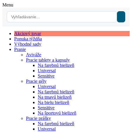
Menu
Akciový tovar
Ponuka týždňa
Výhodné sady
Pranie
Aviváže
Pracie tablety a kapsuly
Na farebnú bielizeň
Universal
Sensitive
Pracie gély
Universal
Na farebnú bielizeň
Na tmavú bielizeň
Na bielu bielizeň
Sensitive
Na športovú bielizeň
Pracie prášky
Na farebnú bielizeň
Universal