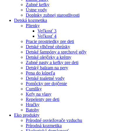
Zubné kefky
Ústne vody
Doplnky zubnej starostlivosti
Detská kozmetika
Plienky
Veľkosť 3
Veľkosť 4
Pracie prostriedky pre deti
Detské vlhčené obrúsky
Detské šampóny a sprchové gély
Detské olejčeky a krémy
Zubné pasty a kefky pre deti
Detský balzam na pery
Pena do kúpeľa
Detské toaletné vody
Pomôcky pre dojčenie
Cumlíky
Kefy na vlasy
Repelenty pre deti
Hračky
Batohy
Eko produkty
Prírodné osviežovače vzduchu
Prírodná kozmetika
Ekologická domácnosť