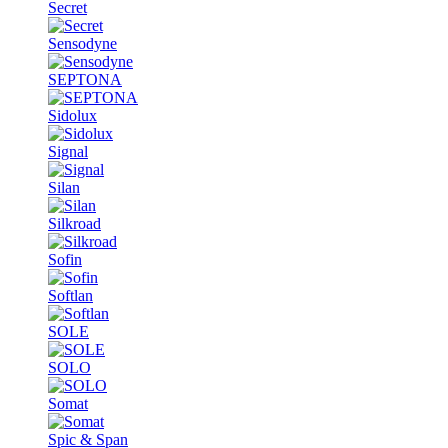
Secret
Sensodyne
SEPTONA
Sidolux
Signal
Silan
Silkroad
Sofin
Softlan
SOLE
SOLO
Somat
Spic & Span