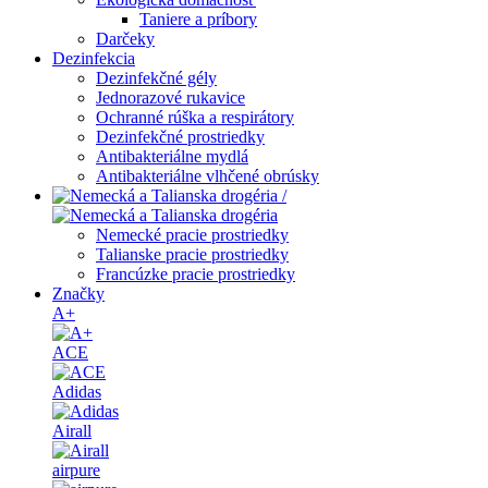
Taniere a príbory
Darčeky
Dezinfekcia
Dezinfekčné gély
Jednorazové rukavice
Ochranné rúška a respirátory
Dezinfekčné prostriedky
Antibakteriálne mydlá
Antibakteriálne vlhčené obrúsky
/
Nemecké pracie prostriedky
Talianske pracie prostriedky
Francúzke pracie prostriedky
Značky
A+
ACE
Adidas
Airall
airpure