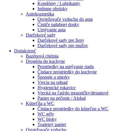
Kondómy / Lubrikanty
Intímne obrúsky
Autokozmetika
Osviežovače vzduchu do auta
Čističe palubnej dosky
Umývanie auta
Darčekové sady
Darčekové sady pre ženy
Darčekové sady pre mužov
Domácnosť
Bazénová chémia
Drogéria do kuchyne
Prostriedky na umývanie riadu
Čistiace prostriedky do kuchyne
Špongie a utierky
Vrecia na odpad
Hygienické rukavice
Vrecká na ľad/do mrazničky/desiatové
Papier na pečenie / Alobal
Kúpeľňa a WC
Čistiace prostriedky do kúpeľne a WC
WC gély
WC bloky
Toaletný papier
Osviežovače vzduchu