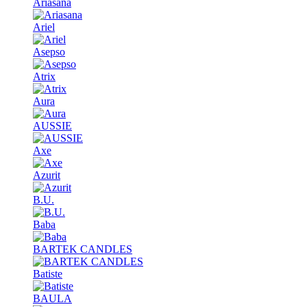
Ariasana
Ariel
Asepso
Atrix
Aura
AUSSIE
Axe
Azurit
B.U.
Baba
BARTEK CANDLES
Batiste
BAULA