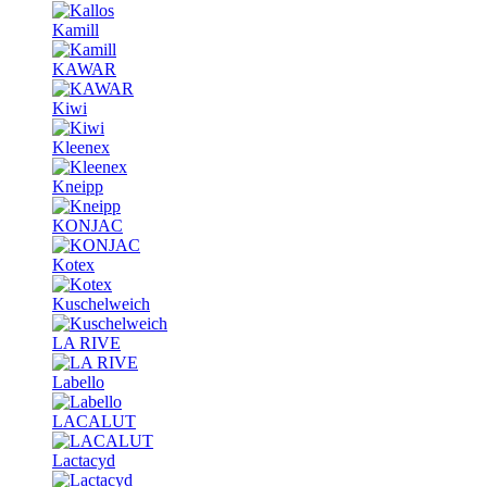
Kamill
KAWAR
Kiwi
Kleenex
Kneipp
KONJAC
Kotex
Kuschelweich
LA RIVE
Labello
LACALUT
Lactacyd