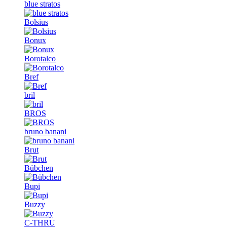
blue stratos
Bolsius
Bonux
Borotalco
Bref
bril
BROS
bruno banani
Brut
Bübchen
Bupi
Buzzy
C-THRU