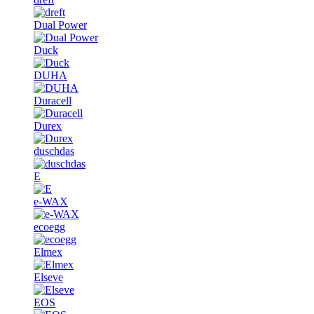
Dual Power
Duck
DUHA
Duracell
Durex
duschdas
E
e-WAX
ecoegg
Elmex
Elseve
EOS