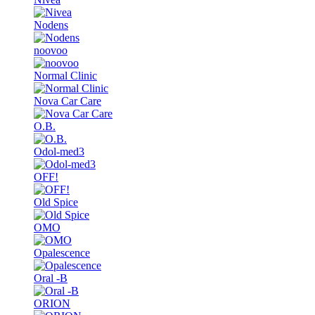
Nodens
noovoo
Normal Clinic
Nova Car Care
O.B.
Odol-med3
OFF!
Old Spice
OMO
Opalescence
Oral -B
ORION