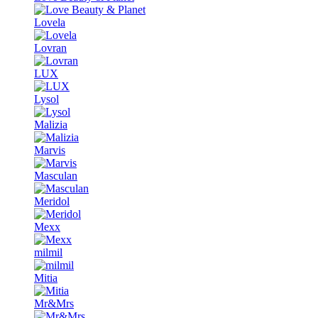
Lovela
Lovran
LUX
Lysol
Malizia
Marvis
Masculan
Meridol
Mexx
milmil
Mitia
Mr&Mrs