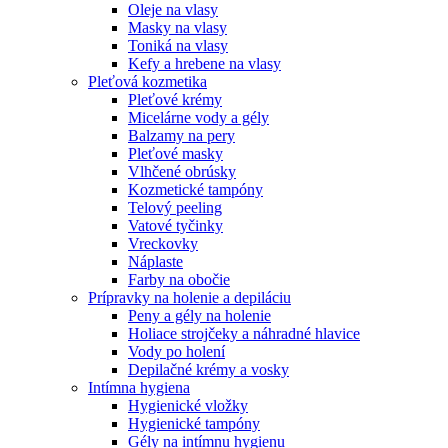
Oleje na vlasy
Masky na vlasy
Toniká na vlasy
Kefy a hrebene na vlasy
Pleťová kozmetika
Pleťové krémy
Micelárne vody a gély
Balzamy na pery
Pleťové masky
Vlhčené obrúsky
Kozmetické tampóny
Telový peeling
Vatové tyčinky
Vreckovky
Náplaste
Farby na obočie
Prípravky na holenie a depiláciu
Peny a gély na holenie
Holiace strojčeky a náhradné hlavice
Vody po holení
Depilačné krémy a vosky
Intímna hygiena
Hygienické vložky
Hygienické tampóny
Gély na intímnu hygienu