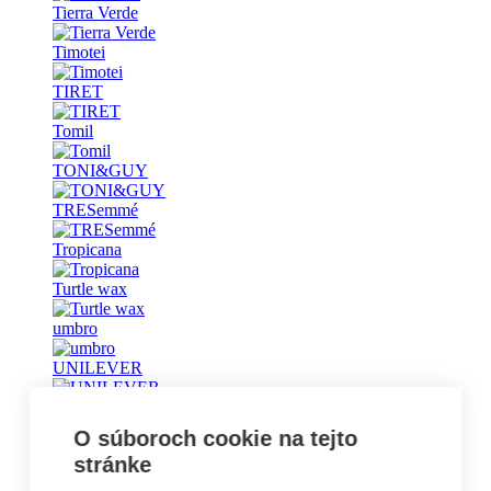
Tierra Verde
Timotei
TIRET
Tomil
TONI&GUY
TRESemmé
Tropicana
Turtle wax
umbro
UNILEVER
Universal
O súboroch cookie na tejto
Vademecum
stránke
Vanish