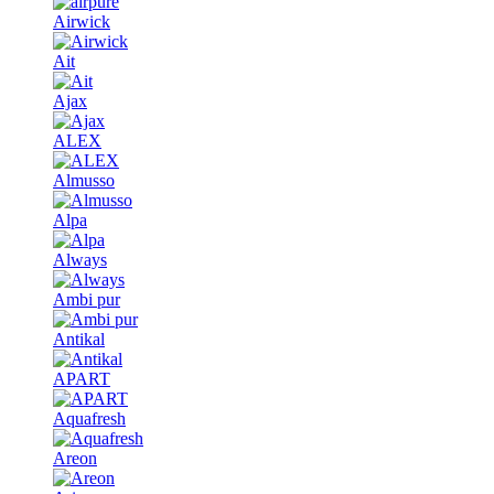
Airwick
Ait
Ajax
ALEX
Almusso
Alpa
Always
Ambi pur
Antikal
APART
Aquafresh
Areon