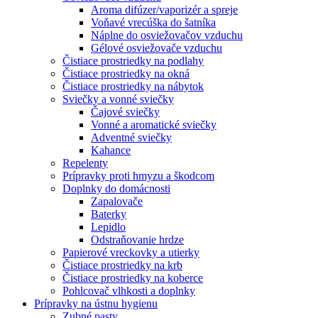
Aroma difúzer/vaporizér a spreje
Voňavé vrecúška do šatníka
Náplne do osviežovačov vzduchu
Gélové osviežovače vzduchu
Čistiace prostriedky na podlahy
Čistiace prostriedky na okná
Čistiace prostriedky na nábytok
Sviečky a vonné sviečky
Čajové sviečky
Vonné a aromatické sviečky
Adventné sviečky
Kahance
Repelenty
Prípravky proti hmyzu a škodcom
Doplnky do domácnosti
Zapalovače
Baterky
Lepidlo
Odstraňovanie hrdze
Papierové vreckovky a utierky
Čistiace prostriedky na krb
Čistiace prostriedky na koberce
Pohlcovač vlhkosti a doplnky
Prípravky na ústnu hygienu
Zubné pasty