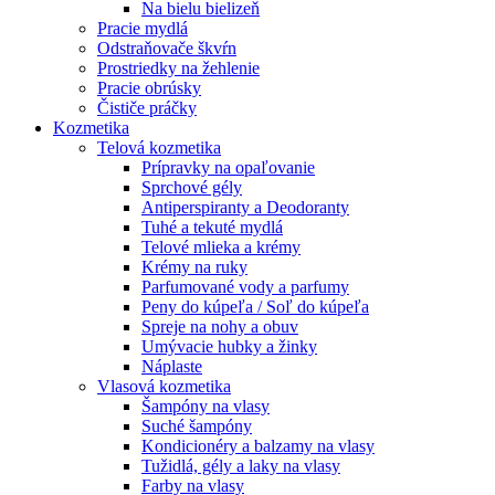
Na bielu bielizeň
Pracie mydlá
Odstraňovače škvŕn
Prostriedky na žehlenie
Pracie obrúsky
Čističe práčky
Kozmetika
Telová kozmetika
Prípravky na opaľovanie
Sprchové gély
Antiperspiranty a Deodoranty
Tuhé a tekuté mydlá
Telové mlieka a krémy
Krémy na ruky
Parfumované vody a parfumy
Peny do kúpeľa / Soľ do kúpeľa
Spreje na nohy a obuv
Umývacie hubky a žinky
Náplaste
Vlasová kozmetika
Šampóny na vlasy
Suché šampóny
Kondicionéry a balzamy na vlasy
Tužidlá, gély a laky na vlasy
Farby na vlasy