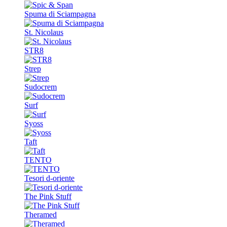
Spuma di Sciampagna
St. Nicolaus
STR8
Strep
Sudocrem
Surf
Syoss
Taft
TENTO
Tesori d-oriente
The Pink Stuff
Theramed