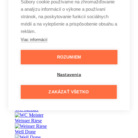
Súbory cookie používame na zhromažďovanie
a analýzu informácií o výkone a používaní
Vape
stránok, na poskytovanie funkcií sociálnych
Vaseline
médií a na vylepšenie a prispôsobenie obsahu a
reklám.
Veet
Viac informácií
Vernel
Vinove
ROZUMIEM
Wansou
Nastavenia
Wäsche Meister
Waschkönig
ZAKÁZAŤ VŠETKO
wave
WC Meister
Weisser Riese
Well Done