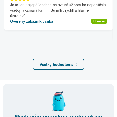
Je to ten najlepší obchod na svete! už som ho odporúčala
všetkým kamarátkam!!!! Sú milí , rýchli a hlavne
ústretoví!!!!
Overený zákazník Janka
Heureka
Všetky hodnotenia
Nech vám neunikne žiadna akcia