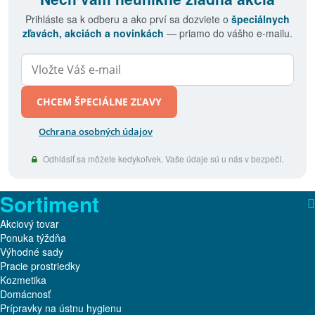
Prihláste sa k odberu a ako prví sa dozviete o
špeciálnych
zľavách, akciách a novinkách
— priamo do vášho e-mailu.
CHCEM ŠPECIÁLNE ZĽAVY
Ochrana osobných údajov
Odhlásiť sa môžete kedykoľvek. Vaše údaje sú u nás v bezpečí.
Sortiment
Akciový tovar
Ponuka týždňa
Výhodné sady
Pracie prostriedky
Kozmetika
Domácnosť
Prípravky na ústnu hygienu