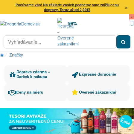
Počúvame vás! Na základe vašich podnetov sme znížili cenu
×
dopravy. Teraz už od 2,99€!
0
99%
Značky
Doprava zdarma +
Expresné doručenie
Darček k nákupu
Ceny na mieru
Overené zákazníkmi