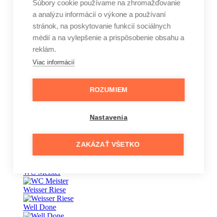
Súbory cookie používame na zhromažďovanie
a analýzu informácií o výkone a používaní
Vape
stránok, na poskytovanie funkcií sociálnych
Vaseline
médií a na vylepšenie a prispôsobenie obsahu a
reklám.
Veet
Viac informácií
Vernel
Vinove
ROZUMIEM
Wansou
Nastavenia
Wäsche Meister
Waschkönig
ZAKÁZAŤ VŠETKO
wave
WC Meister
Weisser Riese
Well Done