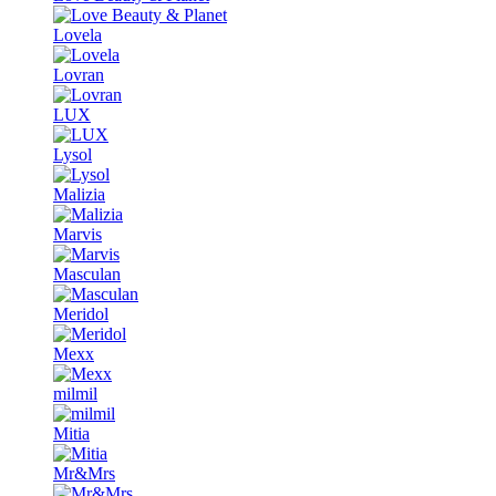
Lovela
Lovran
LUX
Lysol
Malizia
Marvis
Masculan
Meridol
Mexx
milmil
Mitia
Mr&Mrs