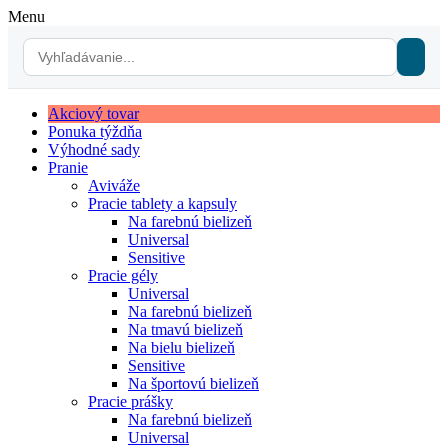
Menu
Akciový tovar
Ponuka týždňa
Výhodné sady
Pranie
Aviváže
Pracie tablety a kapsuly
Na farebnú bielizeň
Universal
Sensitive
Pracie gély
Universal
Na farebnú bielizeň
Na tmavú bielizeň
Na bielu bielizeň
Sensitive
Na športovú bielizeň
Pracie prášky
Na farebnú bielizeň
Universal