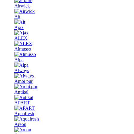
Airwick
Ait
Ajax
ALEX
Almusso
Alpa
Always
Ambi pur
Antikal
APART
Aquafresh
Areon