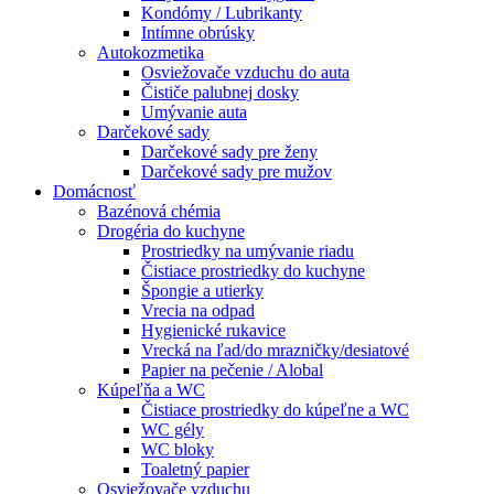
Kondómy / Lubrikanty
Intímne obrúsky
Autokozmetika
Osviežovače vzduchu do auta
Čističe palubnej dosky
Umývanie auta
Darčekové sady
Darčekové sady pre ženy
Darčekové sady pre mužov
Domácnosť
Bazénová chémia
Drogéria do kuchyne
Prostriedky na umývanie riadu
Čistiace prostriedky do kuchyne
Špongie a utierky
Vrecia na odpad
Hygienické rukavice
Vrecká na ľad/do mrazničky/desiatové
Papier na pečenie / Alobal
Kúpeľňa a WC
Čistiace prostriedky do kúpeľne a WC
WC gély
WC bloky
Toaletný papier
Osviežovače vzduchu