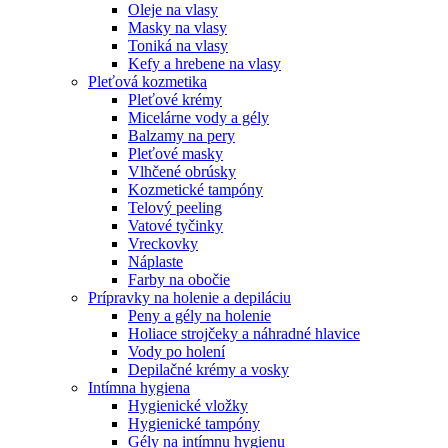
Oleje na vlasy
Masky na vlasy
Toniká na vlasy
Kefy a hrebene na vlasy
Pleťová kozmetika
Pleťové krémy
Micelárne vody a gély
Balzamy na pery
Pleťové masky
Vlhčené obrúsky
Kozmetické tampóny
Telový peeling
Vatové tyčinky
Vreckovky
Náplaste
Farby na obočie
Prípravky na holenie a depiláciu
Peny a gély na holenie
Holiace strojčeky a náhradné hlavice
Vody po holení
Depilačné krémy a vosky
Intímna hygiena
Hygienické vložky
Hygienické tampóny
Gély na intímnu hygienu