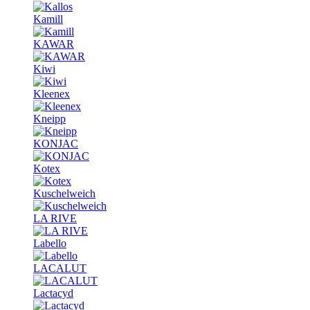
Kamill
KAWAR
Kiwi
Kleenex
Kneipp
KONJAC
Kotex
Kuschelweich
LA RIVE
Labello
LACALUT
Lactacyd