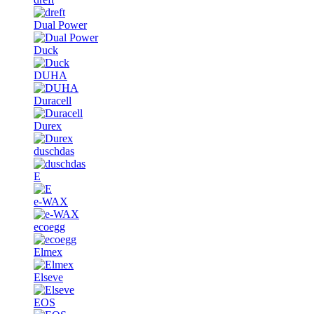
Dual Power
Duck
DUHA
Duracell
Durex
duschdas
E
e-WAX
ecoegg
Elmex
Elseve
EOS