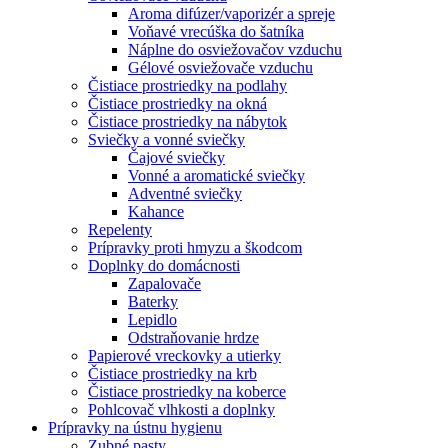
Aroma difúzer/vaporizér a spreje
Voňavé vrecúška do šatníka
Náplne do osviežovačov vzduchu
Gélové osviežovače vzduchu
Čistiace prostriedky na podlahy
Čistiace prostriedky na okná
Čistiace prostriedky na nábytok
Sviečky a vonné sviečky
Čajové sviečky
Vonné a aromatické sviečky
Adventné sviečky
Kahance
Repelenty
Prípravky proti hmyzu a škodcom
Doplnky do domácnosti
Zapalovače
Baterky
Lepidlo
Odstraňovanie hrdze
Papierové vreckovky a utierky
Čistiace prostriedky na krb
Čistiace prostriedky na koberce
Pohlcovač vlhkosti a doplnky
Prípravky na ústnu hygienu
Zubné pasty