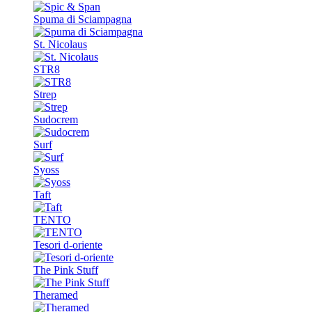
Spuma di Sciampagna
St. Nicolaus
STR8
Strep
Sudocrem
Surf
Syoss
Taft
TENTO
Tesori d-oriente
The Pink Stuff
Theramed