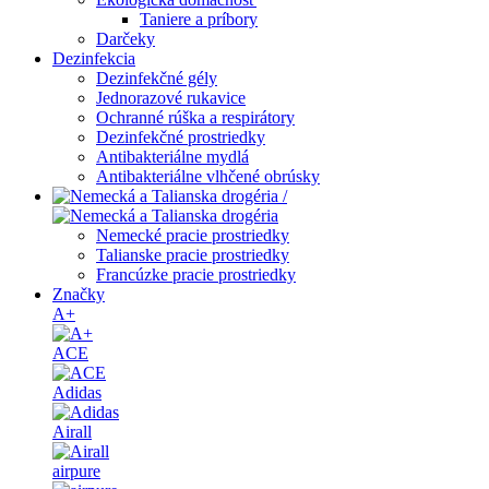
Taniere a príbory
Darčeky
Dezinfekcia
Dezinfekčné gély
Jednorazové rukavice
Ochranné rúška a respirátory
Dezinfekčné prostriedky
Antibakteriálne mydlá
Antibakteriálne vlhčené obrúsky
/
Nemecké pracie prostriedky
Talianske pracie prostriedky
Francúzke pracie prostriedky
Značky
A+
ACE
Adidas
Airall
airpure