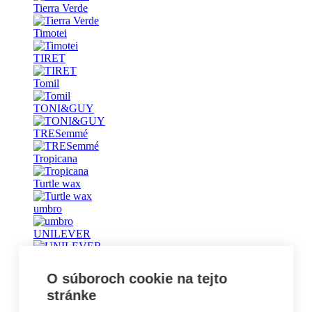
Tierra Verde
Timotei
TIRET
Tomil
TONI&GUY
TRESemmé
Tropicana
Turtle wax
umbro
UNILEVER
Universal
O súboroch cookie na tejto
Vademecum
stránke
Vanish