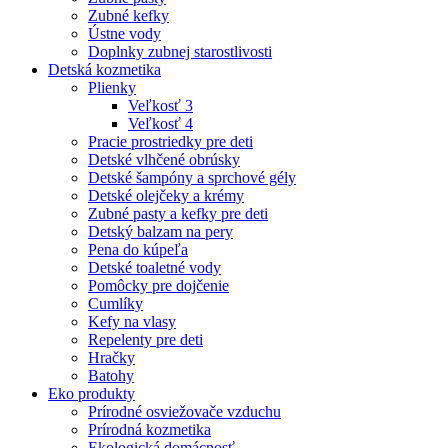
Zubné kefky
Ústne vody
Doplnky zubnej starostlivosti
Detská kozmetika
Plienky
Veľkosť 3
Veľkosť 4
Pracie prostriedky pre deti
Detské vlhčené obrúsky
Detské šampóny a sprchové gély
Detské olejčeky a krémy
Zubné pasty a kefky pre deti
Detský balzam na pery
Pena do kúpeľa
Detské toaletné vody
Pomôcky pre dojčenie
Cumlíky
Kefy na vlasy
Repelenty pre deti
Hračky
Batohy
Eko produkty
Prírodné osviežovače vzduchu
Prírodná kozmetika
Ekologická domácnosť