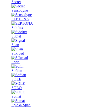
Secret
Sensodyne
SEPTONA
Sidolux
Signal
Silan
Silkroad
Sofin
Softlan
SOLE
SOLO
Somat
Spic & Span