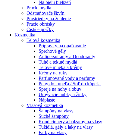
Na bielu bielizeň
Pracie mydlá
Odstraňovače škvŕn
Prostriedky na žehlenie
Pracie obrúsky
Čističe práčky
Kozmetika
Telová kozmetika
Prípravky na opaľovanie
Sprchové gély
Antiperspiranty a Deodoranty
Tuhé a tekuté mydlá
Telové mlieka a krémy
Krémy na ruky
Parfumované vody a parfumy
Peny do kúpeľa / Soľ do kúpeľa
Spreje na nohy a obuv
Umývacie hubky a žinky
Náplaste
Vlasová kozmetika
Šampóny na vlasy
Suché šampóny
Kondicionéry a balzamy na vlasy
Tužidlá, gély a laky na vlasy
Farby na vlasy