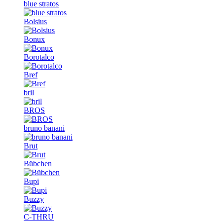
blue stratos
Bolsius
Bonux
Borotalco
Bref
bril
BROS
bruno banani
Brut
Bübchen
Bupi
Buzzy
C-THRU