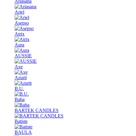
Ariasana
Ariel
Asepso
Atrix
Aura
AUSSIE
Axe
Azurit
B.U.
Baba
BARTEK CANDLES
Batiste
BAULA