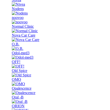
Nodens
noovoo
Normal Clinic
Nova Car Care
O.B.
Odol-med3
OFF!
Old Spice
OMO
Opalescence
Oral -B
ORION