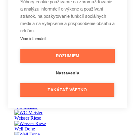
Súbory cookie používame na zhromažďovanie
a analýzu informácií o výkone a používaní
Vape
stránok, na poskytovanie funkcií sociálnych
Vaseline
médií a na vylepšenie a prispôsobenie obsahu a
reklám.
Veet
Viac informácií
Vernel
Vinove
ROZUMIEM
Wansou
Nastavenia
Wäsche Meister
Waschkönig
ZAKÁZAŤ VŠETKO
wave
WC Meister
Weisser Riese
Well Done