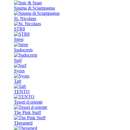
Spuma di Sciampagna
St. Nicolaus
STR8
Strep
Sudocrem
Surf
Syoss
Taft
TENTO
Tesori d-oriente
The Pink Stuff
Theramed