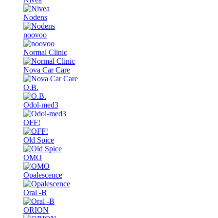
Nodens
noovoo
Normal Clinic
Nova Car Care
O.B.
Odol-med3
OFF!
Old Spice
OMO
Opalescence
Oral -B
ORION