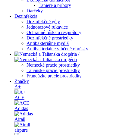
Taniere a príbory
Darčeky
Dezinfekcia
Dezinfekčné gély
Jednorazové rukavice
Ochranné rúška a respirátory
Dezinfekčné prostriedky
Antibakteriálne mydlá
Antibakteriálne vlhčené obrúsky
/
Nemecké pracie prostriedky
Talianske pracie prostriedky
Francúzke pracie prostriedky
Značky
A+
ACE
Adidas
Airall
airpure