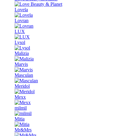
Lovela
Lovran
LUX
Lysol
Malizia
Marvis
Masculan
Meridol
Mexx
milmil
Mitia
Mr&Mrs