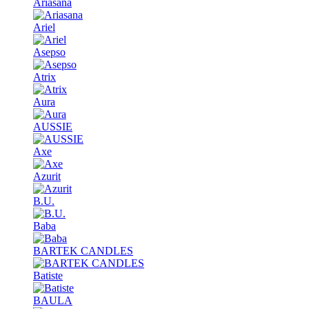
Ariasana
Ariel
Asepso
Atrix
Aura
AUSSIE
Axe
Azurit
B.U.
Baba
BARTEK CANDLES
Batiste
BAULA