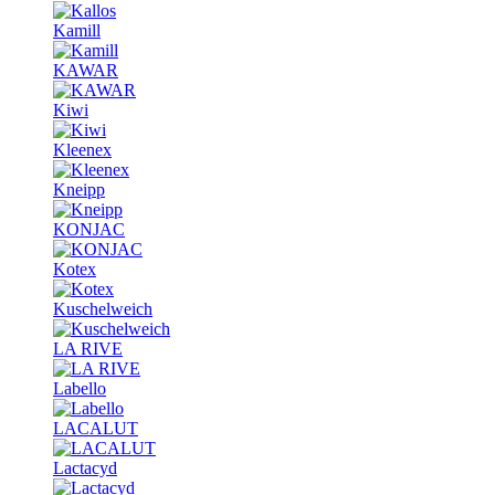
Kamill
KAWAR
Kiwi
Kleenex
Kneipp
KONJAC
Kotex
Kuschelweich
LA RIVE
Labello
LACALUT
Lactacyd