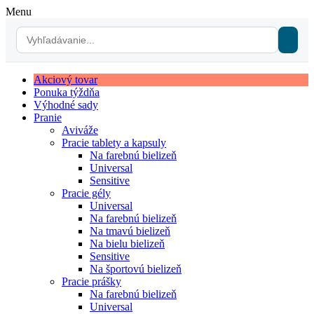
Menu
Akciový tovar
Ponuka týždňa
Výhodné sady
Pranie
Aviváže
Pracie tablety a kapsuly
Na farebnú bielizeň
Universal
Sensitive
Pracie gély
Universal
Na farebnú bielizeň
Na tmavú bielizeň
Na bielu bielizeň
Sensitive
Na športovú bielizeň
Pracie prášky
Na farebnú bielizeň
Universal