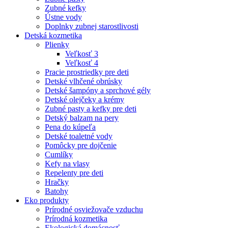
Zubné kefky
Ústne vody
Doplnky zubnej starostlivosti
Detská kozmetika
Plienky
Veľkosť 3
Veľkosť 4
Pracie prostriedky pre deti
Detské vlhčené obrúsky
Detské šampóny a sprchové gély
Detské olejčeky a krémy
Zubné pasty a kefky pre deti
Detský balzam na pery
Pena do kúpeľa
Detské toaletné vody
Pomôcky pre dojčenie
Cumlíky
Kefy na vlasy
Repelenty pre deti
Hračky
Batohy
Eko produkty
Prírodné osviežovače vzduchu
Prírodná kozmetika
Ekologická domácnosť