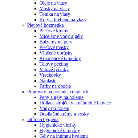
Oleje na vlasy
Masky na vlasy
Toniká na vlasy
Kefy a hrebene na vlasy
Pleťová kozmetika
Pleťové krémy
Micelárne vody a gély
Balzamy na pery
Pleťové masky
Vlhčené obrúsky
Kozmetické tampóny
Telový peeling
Vatové tyčinky
Vreckovky
Náplaste
Farby na obočie
Prípravky na holenie a depiláciu
Peny a gély na holenie
Holiace strojčeky a náhradné hlavice
Vody po holení
Depilačné krémy a vosky
Intímna hygiena
Hygienické vložky
Hygienické tampóny
Gély na intímnu hygienu