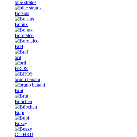
blue stratos
Bolsius
Bonux
Borotalco
Bref
bril
BROS
bruno banani
Brut
Bübchen
Bupi
Buzzy
C-THRU