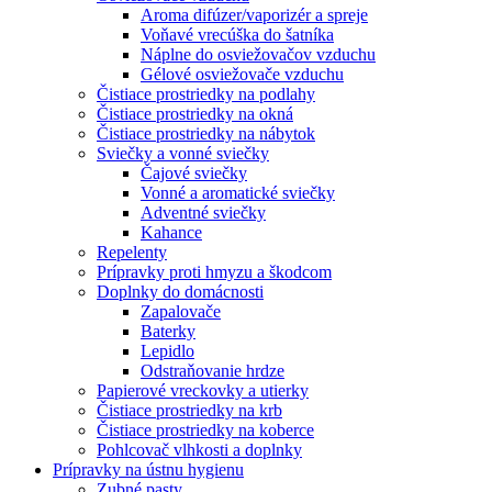
Aroma difúzer/vaporizér a spreje
Voňavé vrecúška do šatníka
Náplne do osviežovačov vzduchu
Gélové osviežovače vzduchu
Čistiace prostriedky na podlahy
Čistiace prostriedky na okná
Čistiace prostriedky na nábytok
Sviečky a vonné sviečky
Čajové sviečky
Vonné a aromatické sviečky
Adventné sviečky
Kahance
Repelenty
Prípravky proti hmyzu a škodcom
Doplnky do domácnosti
Zapalovače
Baterky
Lepidlo
Odstraňovanie hrdze
Papierové vreckovky a utierky
Čistiace prostriedky na krb
Čistiace prostriedky na koberce
Pohlcovač vlhkosti a doplnky
Prípravky na ústnu hygienu
Zubné pasty