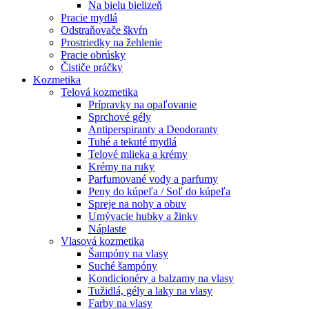
Na bielu bielizeň
Pracie mydlá
Odstraňovače škvŕn
Prostriedky na žehlenie
Pracie obrúsky
Čističe práčky
Kozmetika
Telová kozmetika
Prípravky na opaľovanie
Sprchové gély
Antiperspiranty a Deodoranty
Tuhé a tekuté mydlá
Telové mlieka a krémy
Krémy na ruky
Parfumované vody a parfumy
Peny do kúpeľa / Soľ do kúpeľa
Spreje na nohy a obuv
Umývacie hubky a žinky
Náplaste
Vlasová kozmetika
Šampóny na vlasy
Suché šampóny
Kondicionéry a balzamy na vlasy
Tužidlá, gély a laky na vlasy
Farby na vlasy