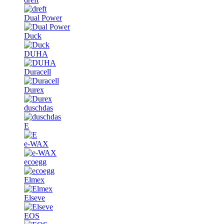
Dual Power
Duck
DUHA
Duracell
Durex
duschdas
E
e-WAX
ecoegg
Elmex
Elseve
EOS