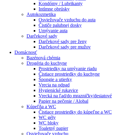
Kondómy / Lubrikanty
Intímne obrúsky
Autokozmetika
Osviežovače vzduchu do auta
Čističe palubnej dosky
Umývanie auta
Darčekové sady
Darčekové sady pre ženy
Darčekové sady pre mužov
Domácnosť
Bazénová chémia
Drogéria do kuchyne
Prostriedky na umývanie riadu
Čistiace prostriedky do kuchyne
Špongie a utierky
Vrecia na odpad
Hygienické rukavice
Vrecká na ľad/do mrazničky/desiatové
Papier na pečenie / Alobal
Kúpeľňa a WC
Čistiace prostriedky do kúpeľne a WC
WC gély
WC bloky
Toaletný papier
Osviežovače vzduchu