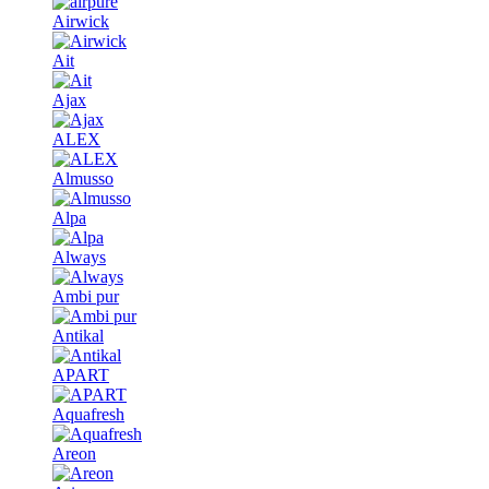
Airwick
Ait
Ajax
ALEX
Almusso
Alpa
Always
Ambi pur
Antikal
APART
Aquafresh
Areon