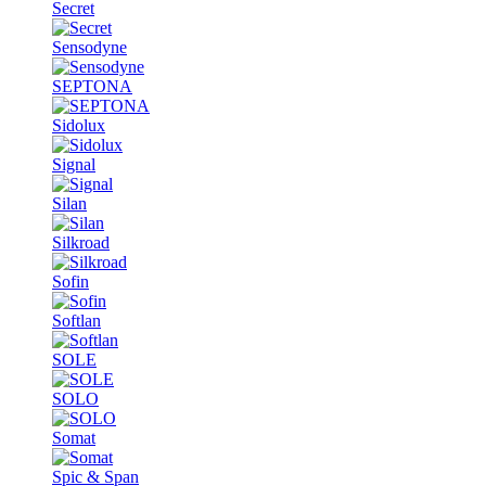
Secret
Sensodyne
SEPTONA
Sidolux
Signal
Silan
Silkroad
Sofin
Softlan
SOLE
SOLO
Somat
Spic & Span