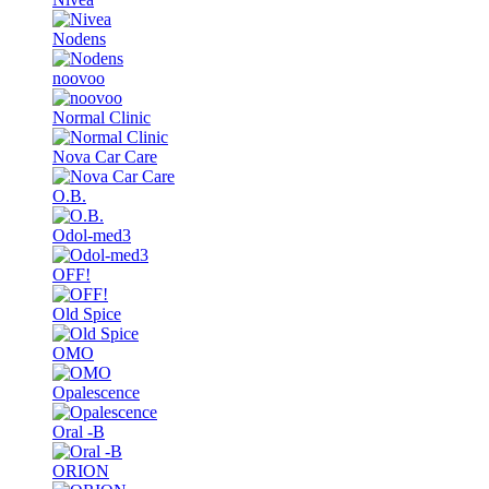
Nodens
noovoo
Normal Clinic
Nova Car Care
O.B.
Odol-med3
OFF!
Old Spice
OMO
Opalescence
Oral -B
ORION