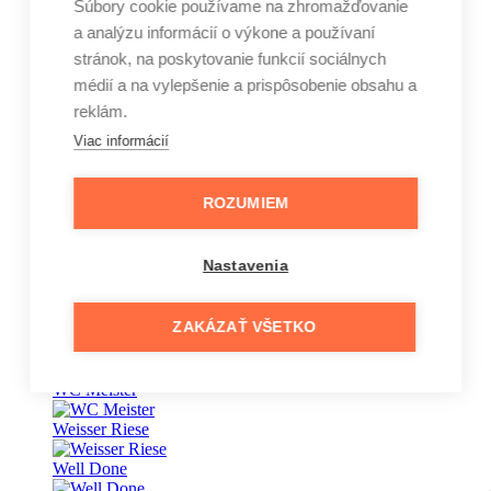
Súbory cookie používame na zhromažďovanie
a analýzu informácií o výkone a používaní
Vape
stránok, na poskytovanie funkcií sociálnych
Vaseline
médií a na vylepšenie a prispôsobenie obsahu a
reklám.
Veet
Viac informácií
Vernel
Vinove
ROZUMIEM
Wansou
Nastavenia
Wäsche Meister
Waschkönig
ZAKÁZAŤ VŠETKO
wave
WC Meister
Weisser Riese
Well Done