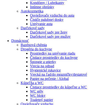
Kondómy / Lubrikanty
Intímne obrúsky
Autokozmetika
Osviežovače vzduchu do auta
Čističe palubnej dosky
Umývanie auta
Darčekové sady
Darčekové sady pre ženy
Darčekové sady pre mužov
Domácnosť
Bazénová chémia
Drogéria do kuchyne
Prostriedky na umývanie riadu
Čistiace prostriedky do kuchyne
Špongie a utierky
Vrecia na odpad
Hygienické rukavice
Vrecká na ľad/do mrazničky/desiatové
Papier na pečenie / Alobal
Kúpeľňa a WC
Čistiace prostriedky do kúpeľne a WC
WC gély
WC bloky
Toaletný papier
Osviežovače vzduchu