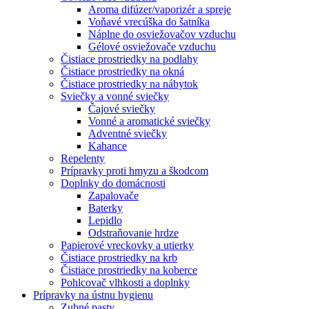
Aroma difúzer/vaporizér a spreje
Voňavé vrecúška do šatníka
Náplne do osviežovačov vzduchu
Gélové osviežovače vzduchu
Čistiace prostriedky na podlahy
Čistiace prostriedky na okná
Čistiace prostriedky na nábytok
Sviečky a vonné sviečky
Čajové sviečky
Vonné a aromatické sviečky
Adventné sviečky
Kahance
Repelenty
Prípravky proti hmyzu a škodcom
Doplnky do domácnosti
Zapalovače
Baterky
Lepidlo
Odstraňovanie hrdze
Papierové vreckovky a utierky
Čistiace prostriedky na krb
Čistiace prostriedky na koberce
Pohlcovač vlhkosti a doplnky
Prípravky na ústnu hygienu
Zubné pasty