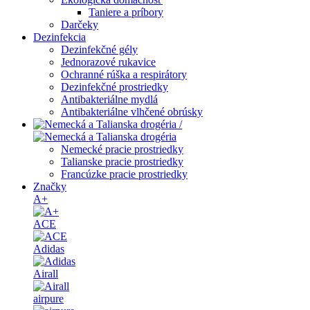
Taniere a príbory
Darčeky
Dezinfekcia
Dezinfekčné gély
Jednorazové rukavice
Ochranné rúška a respirátory
Dezinfekčné prostriedky
Antibakteriálne mydlá
Antibakteriálne vlhčené obrúsky
/
Nemecké pracie prostriedky
Talianske pracie prostriedky
Francúzke pracie prostriedky
Značky
A+
ACE
Adidas
Airall
airpure