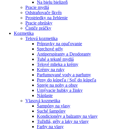
Na bielu bielizeň
Pracie mydlá
Odstraňovače škvŕn
Prostriedky na žehlenie
Pracie obrúsky
Čističe práčky
Kozmetika
Telová kozmetika
Prípravky na opaľovanie
Sprchové gély
Antiperspiranty a Deodoranty
Tuhé a tekuté mydlá
Telové mlieka a krémy
Krémy na ruky
Parfumované vody a parfumy
Peny do kúpeľa / Soľ do kúpeľa
Spreje na nohy a obuv
Umývacie hubky a žinky
Náplaste
Vlasová kozmetika
Šampóny na vlasy
Suché šampóny
Kondicionéry a balzamy na vlasy
Tužidlá, gély a laky na vlasy
Farby na vlasy