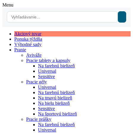
Menu
Akciový tovar
Ponuka týždňa
Výhodné sady
Pranie
Aviváže
Pracie tablety a kapsuly
Na farebnú bielizeň
Universal
Sensitive
Pracie gély
Universal
Na farebnú bielizeň
Na tmavú bielizeň
Na bielu bielizeň
Sensitive
Na športovú bielizeň
Pracie prášky
Na farebnú bielizeň
Universal