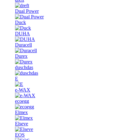
Dual Power
Duck
DUHA
Duracell
Durex
duschdas
E
e-WAX
ecoegg
Elmex
Elseve
EOS