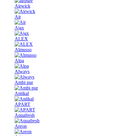
Airwick
Ait
Ajax
ALEX
Almusso
Alpa
Always
Ambi pur
Antikal
APART
Aquafresh
Areon