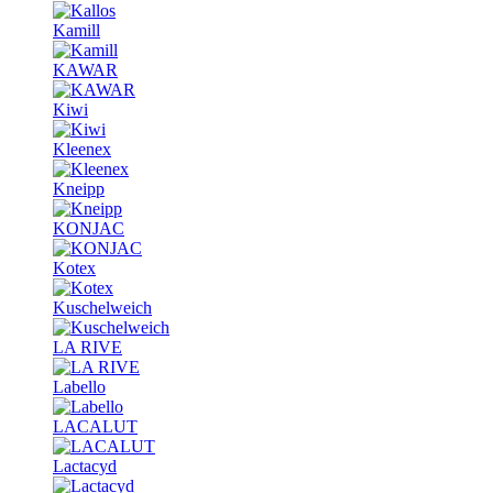
Kamill
KAWAR
Kiwi
Kleenex
Kneipp
KONJAC
Kotex
Kuschelweich
LA RIVE
Labello
LACALUT
Lactacyd