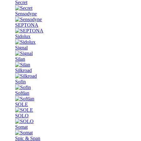
Secret
Sensodyne
SEPTONA
Sidolux
Signal
Silan
Silkroad
Sofin
Softlan
SOLE
SOLO
Somat
Spic & Span