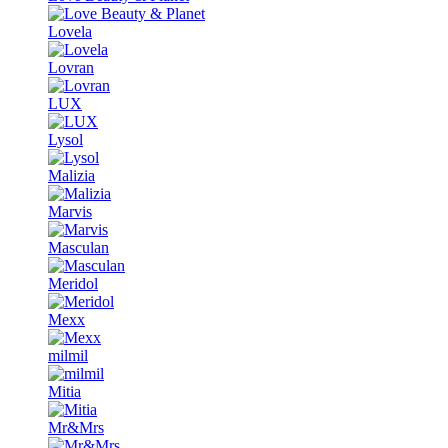
Lovela
Lovran
LUX
Lysol
Malizia
Marvis
Masculan
Meridol
Mexx
milmil
Mitia
Mr&Mrs