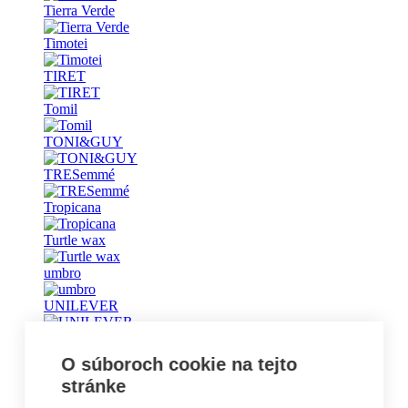
Tierra Verde
Timotei
TIRET
Tomil
TONI&GUY
TRESemmé
Tropicana
Turtle wax
umbro
UNILEVER
Universal
O súboroch cookie na tejto
Vademecum
stránke
Vanish