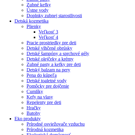
Zubné kefky
Ústne vody
Doplnky zubnej starostlivosti
Detská kozmetika
Plienky
Veľkosť 3
Veľkosť 4
Pracie prostriedky pre deti
Detské vlhčené obrúsky
Detské šampóny a sprchové gély
Detské olejčeky a krémy
Zubné pasty a kefky pre deti
Detský balzam na pery
Pena do kúpeľa
Detské toaletné vody
Pomôcky pre dojčenie
Cumlíky
Kefy na vlasy
Repelenty pre deti
Hračky
Batohy
Eko produkty
Prírodné osviežovače vzduchu
Prírodná kozmetika
Ekologická domácnosť