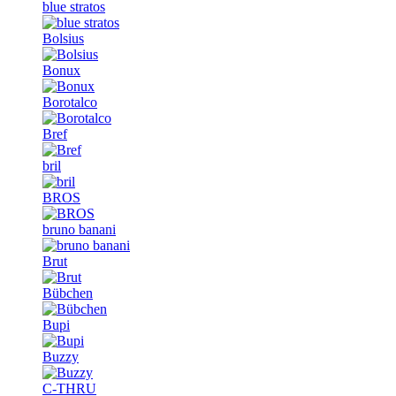
blue stratos
Bolsius
Bonux
Borotalco
Bref
bril
BROS
bruno banani
Brut
Bübchen
Bupi
Buzzy
C-THRU