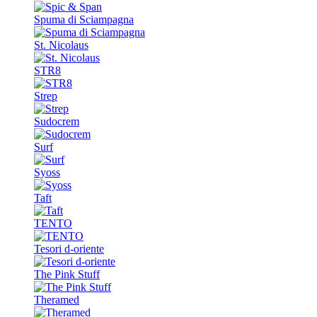
Spuma di Sciampagna
St. Nicolaus
STR8
Strep
Sudocrem
Surf
Syoss
Taft
TENTO
Tesori d-oriente
The Pink Stuff
Theramed