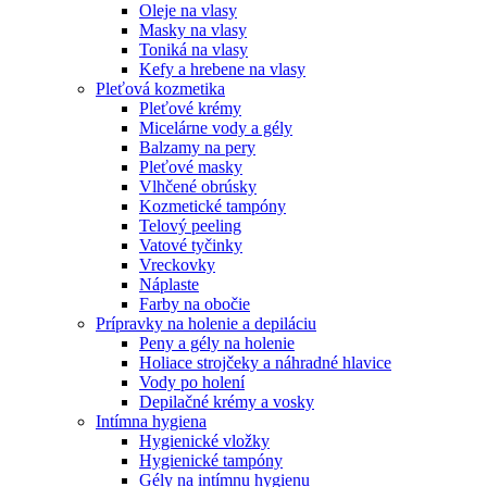
Oleje na vlasy
Masky na vlasy
Toniká na vlasy
Kefy a hrebene na vlasy
Pleťová kozmetika
Pleťové krémy
Micelárne vody a gély
Balzamy na pery
Pleťové masky
Vlhčené obrúsky
Kozmetické tampóny
Telový peeling
Vatové tyčinky
Vreckovky
Náplaste
Farby na obočie
Prípravky na holenie a depiláciu
Peny a gély na holenie
Holiace strojčeky a náhradné hlavice
Vody po holení
Depilačné krémy a vosky
Intímna hygiena
Hygienické vložky
Hygienické tampóny
Gély na intímnu hygienu