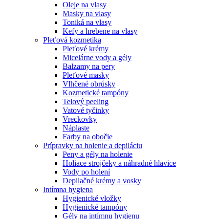
Oleje na vlasy
Masky na vlasy
Toniká na vlasy
Kefy a hrebene na vlasy
Pleťová kozmetika
Pleťové krémy
Micelárne vody a gély
Balzamy na pery
Pleťové masky
Vlhčené obrúsky
Kozmetické tampóny
Telový peeling
Vatové tyčinky
Vreckovky
Náplaste
Farby na obočie
Prípravky na holenie a depiláciu
Peny a gély na holenie
Holiace strojčeky a náhradné hlavice
Vody po holení
Depilačné krémy a vosky
Intímna hygiena
Hygienické vložky
Hygienické tampóny
Gély na intímnu hygienu