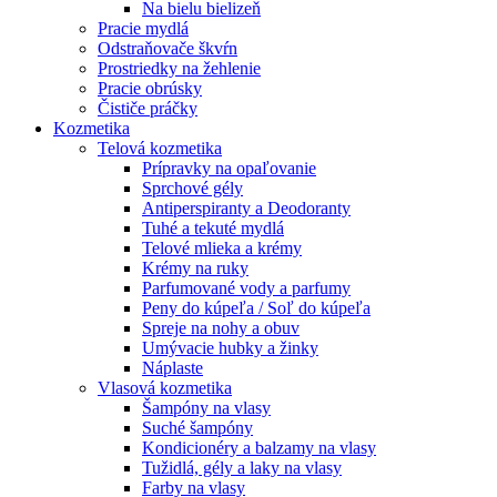
Na bielu bielizeň
Pracie mydlá
Odstraňovače škvŕn
Prostriedky na žehlenie
Pracie obrúsky
Čističe práčky
Kozmetika
Telová kozmetika
Prípravky na opaľovanie
Sprchové gély
Antiperspiranty a Deodoranty
Tuhé a tekuté mydlá
Telové mlieka a krémy
Krémy na ruky
Parfumované vody a parfumy
Peny do kúpeľa / Soľ do kúpeľa
Spreje na nohy a obuv
Umývacie hubky a žinky
Náplaste
Vlasová kozmetika
Šampóny na vlasy
Suché šampóny
Kondicionéry a balzamy na vlasy
Tužidlá, gély a laky na vlasy
Farby na vlasy