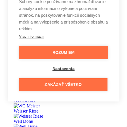
Súbory cookie používame na zhromažďovanie
a analýzu informácií o výkone a používaní
Vape
stránok, na poskytovanie funkcií sociálnych
Vaseline
médií a na vylepšenie a prispôsobenie obsahu a
reklám.
Veet
Viac informácií
Vernel
Vinove
ROZUMIEM
Wansou
Nastavenia
Wäsche Meister
Waschkönig
ZAKÁZAŤ VŠETKO
wave
WC Meister
Weisser Riese
Well Done