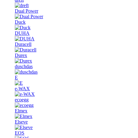
Dual Power
Duck
DUHA
Duracell
Durex
duschdas
E
e-WAX
ecoegg
Elmex
Elseve
EOS