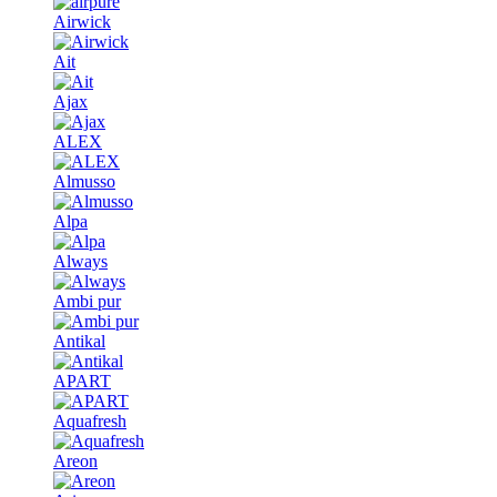
Airwick
Ait
Ajax
ALEX
Almusso
Alpa
Always
Ambi pur
Antikal
APART
Aquafresh
Areon