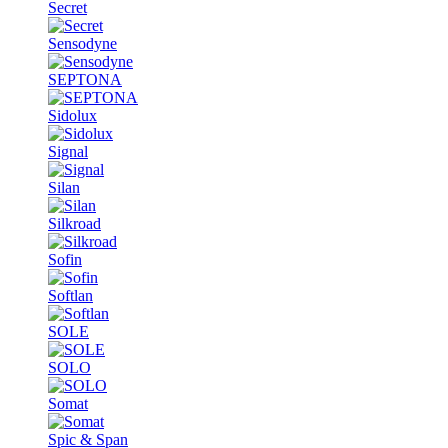
Secret
Sensodyne
SEPTONA
Sidolux
Signal
Silan
Silkroad
Sofin
Softlan
SOLE
SOLO
Somat
Spic & Span