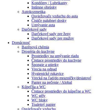
Kondómy / Lubrikanty
Intímne obrúsky
Autokozmetika
Osviežovače vzduchu do auta
Čističe palubnej dosky
Umývanie auta
Darčekové sady
Darčekové sady pre ženy
Darčekové sady pre mužov
Domácnosť
Bazénová chémia
Drogéria do kuchyne
Prostriedky na umývanie riadu
Čistiace prostriedky do kuchyne
Špongie a utierky
Vrecia na odpad
Hygienické rukavice
Vrecká na ľad/do mrazničky/desiatové
Papier na pečenie / Alobal
Kúpeľňa a WC
Čistiace prostriedky do kúpeľne a WC
WC gély
WC bloky
Toaletný papier
Osviežovače vzduchu