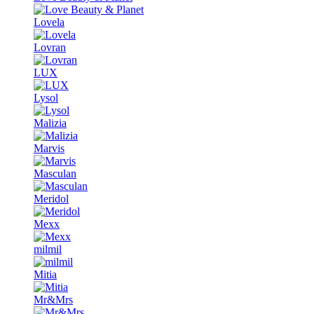
Lovela
Lovran
LUX
Lysol
Malizia
Marvis
Masculan
Meridol
Mexx
milmil
Mitia
Mr&Mrs