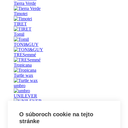
Tierra Verde
Timotei
TIRET
Tomil
TONI&GUY
TRESemmé
Tropicana
Turtle wax
umbro
UNILEVER
Universal
O súboroch cookie na tejto
Vademecum
stránke
Vanish