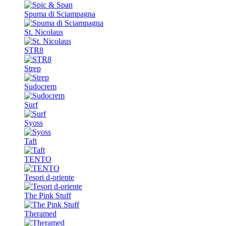
Spuma di Sciampagna
St. Nicolaus
STR8
Strep
Sudocrem
Surf
Syoss
Taft
TENTO
Tesori d-oriente
The Pink Stuff
Theramed