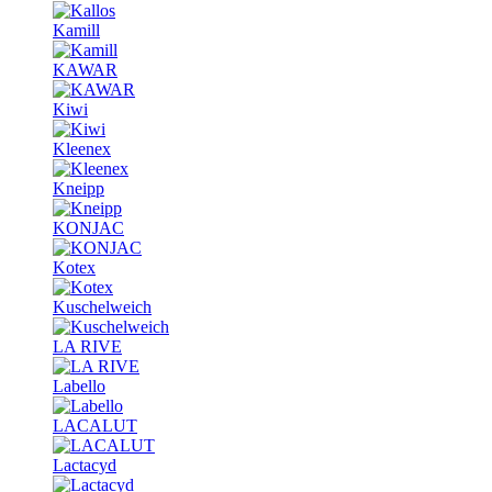
Kamill
KAWAR
Kiwi
Kleenex
Kneipp
KONJAC
Kotex
Kuschelweich
LA RIVE
Labello
LACALUT
Lactacyd