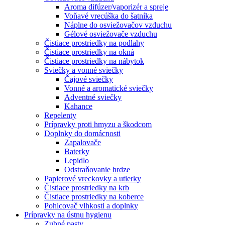
Aroma difúzer/vaporizér a spreje
Voňavé vrecúška do šatníka
Náplne do osviežovačov vzduchu
Gélové osviežovače vzduchu
Čistiace prostriedky na podlahy
Čistiace prostriedky na okná
Čistiace prostriedky na nábytok
Sviečky a vonné sviečky
Čajové sviečky
Vonné a aromatické sviečky
Adventné sviečky
Kahance
Repelenty
Prípravky proti hmyzu a škodcom
Doplnky do domácnosti
Zapalovače
Baterky
Lepidlo
Odstraňovanie hrdze
Papierové vreckovky a utierky
Čistiace prostriedky na krb
Čistiace prostriedky na koberce
Pohlcovač vlhkosti a doplnky
Prípravky na ústnu hygienu
Zubné pasty