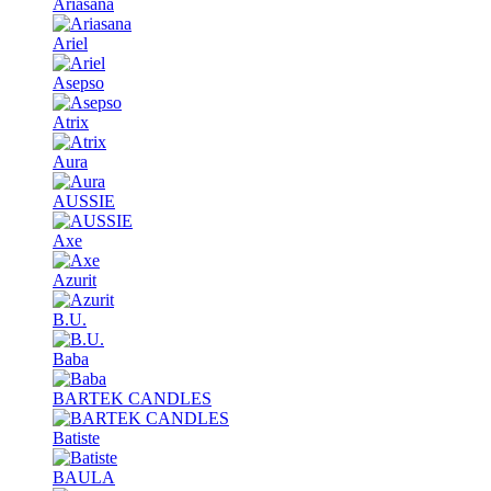
Ariasana
Ariel
Asepso
Atrix
Aura
AUSSIE
Axe
Azurit
B.U.
Baba
BARTEK CANDLES
Batiste
BAULA