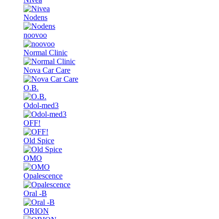
Nodens
noovoo
Normal Clinic
Nova Car Care
O.B.
Odol-med3
OFF!
Old Spice
OMO
Opalescence
Oral -B
ORION