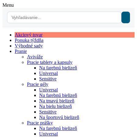
Menu
Akciový tovar
Ponuka týždňa
Výhodné sady
Pranie
Aviváže
Pracie tablety a kapsuly
Na farebnú bielizeň
Universal
Sensitive
Pracie gély
Universal
Na farebnú bielizeň
Na tmavú bielizeň
Na bielu bielizeň
Sensitive
Na športovú bielizeň
Pracie prášky
Na farebnú bielizeň
Universal