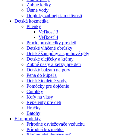
Zubné kefky
Ústne vody
Doplnky zubnej starostlivosti
Detská kozmetika
Plienky
Veľkosť 3
Veľkosť 4
Pracie prostriedky pre deti
Detské vlhčené obrúsky
Detské šampóny a sprchové gély
Detské olejčeky a krémy
Zubné pasty a kefky pre deti
Detský balzam na pery
Pena do kúpeľa
Detské toaletné vody
Pomôcky pre dojčenie
Cumlíky
Kefy na vlasy
Repelenty pre deti
Hračky
Batohy
Eko produkty
Prírodné osviežovače vzduchu
Prírodná kozmetika
Ekologická domácnosť