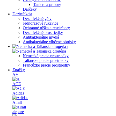
Taniere a príbory
Darčeky
Dezinfekcia
Dezinfekčné gély
Jednorazové rukavice
Ochranné rúška a respirátory
Dezinfekčné prostriedky
Antibakteriálne mydlá
Antibakteriálne vlhčené obrúsky
/
Nemecké pracie prostriedky
Talianske pracie prostriedky
Francúzke pracie prostriedky
Značky
A+
ACE
Adidas
Airall
airpure