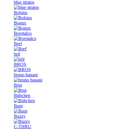
blue stratos
Bolsius
Bonux
Borotalco
Bref
bril
BROS
bruno banani
Brut
Bübchen
Bupi
Buzzy
C-THRU