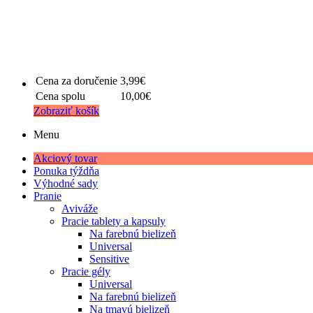
Cena za doručenie
3,99€
Cena spolu
10,00€
Zobraziť košík
Menu
Akciový tovar
Ponuka týždňa
Výhodné sady
Pranie
Aviváže
Pracie tablety a kapsuly
Na farebnú bielizeň
Universal
Sensitive
Pracie gély
Universal
Na farebnú bielizeň
Na tmavú bielizeň