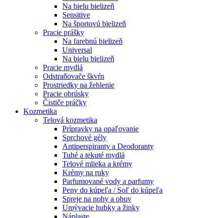
Na bielu bielizeň
Sensitive
Na športovú bielizeň
Pracie prášky
Na farebnú bielizeň
Universal
Na bielu bielizeň
Pracie mydlá
Odstraňovače škvŕn
Prostriedky na žehlenie
Pracie obrúsky
Čističe práčky
Kozmetika
Telová kozmetika
Prípravky na opaľovanie
Sprchové gély
Antiperspiranty a Deodoranty
Tuhé a tekuté mydlá
Telové mlieka a krémy
Krémy na ruky
Parfumované vody a parfumy
Peny do kúpeľa / Soľ do kúpeľa
Spreje na nohy a obuv
Umývacie hubky a žinky
Náplaste