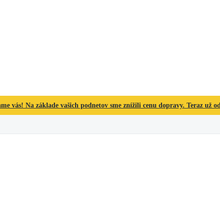
me vás! Na základe vašich podnetov sme znížili cenu dopravy. Teraz už od