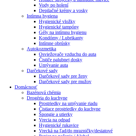
Vody po holení
Depilačné krémy a vosky
Intímna hygiena
Hygienické vložky
Hygienické tampóny
Gély na intímnu hygienu
Kondómy / Lubrikanty
Intímne obrúsky
Autokozmetika
Osviežovače vzduchu do auta
Čističe palubnej dosky
Umývanie auta
Darčekové sady
Darčekové sady pre ženy
Darčekové sady pre mužov
Domácnosť
Bazénová chémia
Drogéria do kuchyne
Prostriedky na umývanie riadu
Čistiace prostriedky do kuchyne
Špongie a utierky
Vrecia na odpad
Hygienické rukavice
Vrecká na ľad/do mrazničky/desiatové