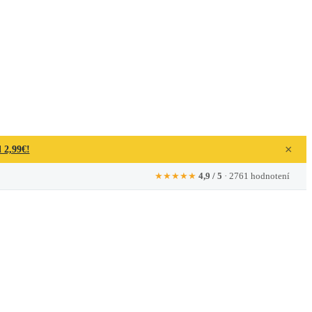
×
 2,99€!
★★★★★
4,9 / 5
· 2761 hodnotení