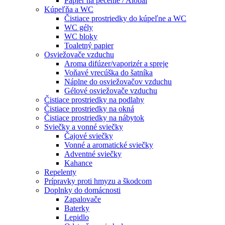
Papier na pečenie / Alobal
Kúpeľňa a WC
Čistiace prostriedky do kúpeľne a WC
WC gély
WC bloky
Toaletný papier
Osviežovače vzduchu
Aroma difúzer/vaporizér a spreje
Voňavé vrecúška do šatníka
Náplne do osviežovačov vzduchu
Gélové osviežovače vzduchu
Čistiace prostriedky na podlahy
Čistiace prostriedky na okná
Čistiace prostriedky na nábytok
Sviečky a vonné sviečky
Čajové sviečky
Vonné a aromatické sviečky
Adventné sviečky
Kahance
Repelenty
Prípravky proti hmyzu a škodcom
Doplnky do domácnosti
Zapalovače
Baterky
Lepidlo