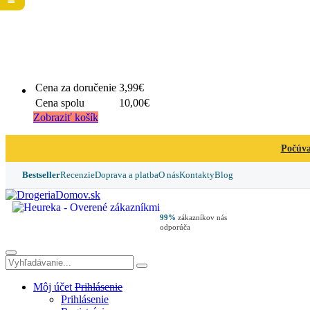
Cena za doručenie
3,99€
Cena spolu
10,00€
Zobraziť košík
Počúva
Bestseller
Recenzie
Doprava a platba
O nás
Kontakty
Blog
99%
zákazníkov nás
odporúča
Môj účet
Prihlásenie
Prihlásenie