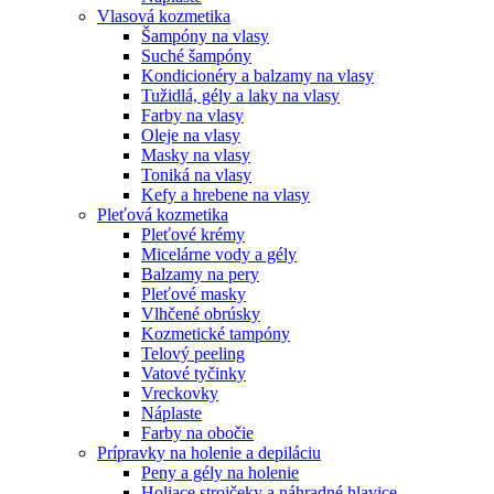
Vlasová kozmetika
Šampóny na vlasy
Suché šampóny
Kondicionéry a balzamy na vlasy
Tužidlá, gély a laky na vlasy
Farby na vlasy
Oleje na vlasy
Masky na vlasy
Toniká na vlasy
Kefy a hrebene na vlasy
Pleťová kozmetika
Pleťové krémy
Micelárne vody a gély
Balzamy na pery
Pleťové masky
Vlhčené obrúsky
Kozmetické tampóny
Telový peeling
Vatové tyčinky
Vreckovky
Náplaste
Farby na obočie
Prípravky na holenie a depiláciu
Peny a gély na holenie
Holiace strojčeky a náhradné hlavice