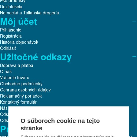
Eko produkty
Dezinfekcia
Nemecká a Talianska drogéria
Môj účet
Prihlásenie
Registrácia
História objednávok
Odhlásiť
Užitočné odkazy
Doprava a platba
O nás
Vrátenie tovaru
Obchodné podmienky
Ochrana osobných údajov
Reklamačný poriadok
Kontaktný formulár
Náš tím
Odstúpenie od zmluvy
Odstúpiť od zmluvy tu
O súboroch cookie na tejto
Prevádzkovateľ:
stránke