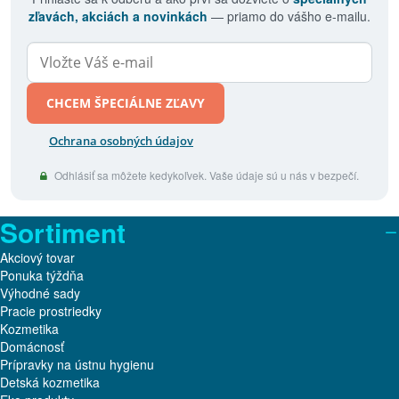
zľavách, akciách a novinkách
— priamo do vášho e-mailu.
CHCEM ŠPECIÁLNE ZĽAVY
Ochrana osobných údajov
Odhlásiť sa môžete kedykoľvek. Vaše údaje sú u nás v bezpečí.
Sortiment
Akciový tovar
Ponuka týždňa
Výhodné sady
Pracie prostriedky
Kozmetika
Domácnosť
Prípravky na ústnu hygienu
Detská kozmetika