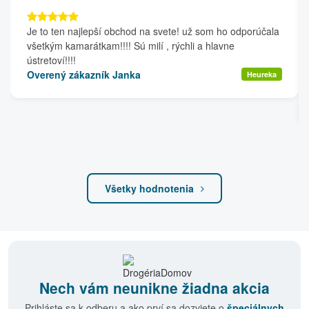
Je to ten najlepší obchod na svete! už som ho odporúčala
všetkým kamarátkam!!!! Sú milí , rýchli a hlavne
ústretoví!!!!
Overený zákazník Janka
Heureka
Všetky hodnotenia
Nech vám neunikne žiadna akcia
Prihláste sa k odberu a ako prví sa dozviete o
špeciálnych