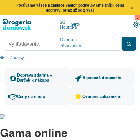
Počúvame vás! Na základe vašich podnetov sme znížili cenu
×
dopravy. Teraz už od 2,99€!
0
99%
Značky
Doprava zdarma +
Expresné doručenie
Darček k nákupu
Ceny na mieru
Overené zákazníkmi
Gama online