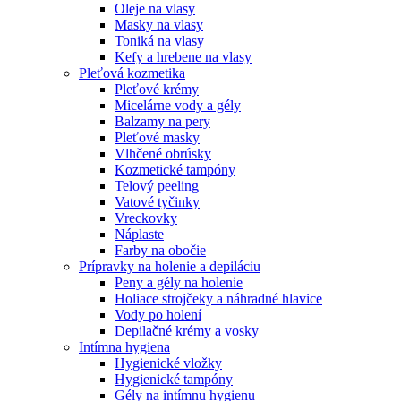
Oleje na vlasy
Masky na vlasy
Toniká na vlasy
Kefy a hrebene na vlasy
Pleťová kozmetika
Pleťové krémy
Micelárne vody a gély
Balzamy na pery
Pleťové masky
Vlhčené obrúsky
Kozmetické tampóny
Telový peeling
Vatové tyčinky
Vreckovky
Náplaste
Farby na obočie
Prípravky na holenie a depiláciu
Peny a gély na holenie
Holiace strojčeky a náhradné hlavice
Vody po holení
Depilačné krémy a vosky
Intímna hygiena
Hygienické vložky
Hygienické tampóny
Gély na intímnu hygienu