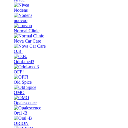
Nodens
noovoo
Normal Clinic
Nova Car Care
O.B.
Odol-med3
OFF!
Old Spice
OMO
Opalescence
Oral -B
ORION