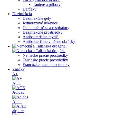
Taniere a príbory
Darčeky
Dezinfekcia
Dezinfekčné gély
Jednorazové rukavice
Ochranné rúška a respirátory
Dezinfekčné prostriedky
Antibakteriálne mydlá
Antibakteriálne vlhčené obrúsky
/
Nemecké pracie prostriedky
Talianske pracie prostriedky
Francúzke pracie prostriedky
Značky
A+
ACE
Adidas
Airall
airpure