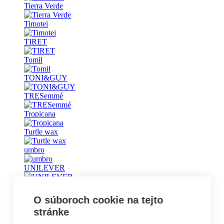
Tierra Verde
Timotei
TIRET
Tomil
TONI&GUY
TRESemmé
Tropicana
Turtle wax
umbro
UNILEVER
Universal
O súboroch cookie na tejto
Vademecum
stránke
Vanish