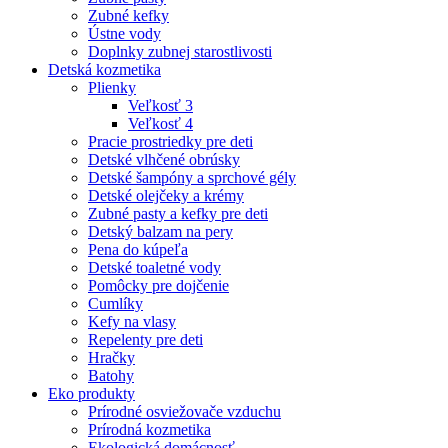
Zubné kefky
Ústne vody
Doplnky zubnej starostlivosti
Detská kozmetika
Plienky
Veľkosť 3
Veľkosť 4
Pracie prostriedky pre deti
Detské vlhčené obrúsky
Detské šampóny a sprchové gély
Detské olejčeky a krémy
Zubné pasty a kefky pre deti
Detský balzam na pery
Pena do kúpeľa
Detské toaletné vody
Pomôcky pre dojčenie
Cumlíky
Kefy na vlasy
Repelenty pre deti
Hračky
Batohy
Eko produkty
Prírodné osviežovače vzduchu
Prírodná kozmetika
Ekologická domácnosť