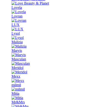
Lovela
Lovran
LUX
Lysol
Malizia
Marvis
Masculan
Meridol
Mexx
milmil
Mitia
Mr&Mrs