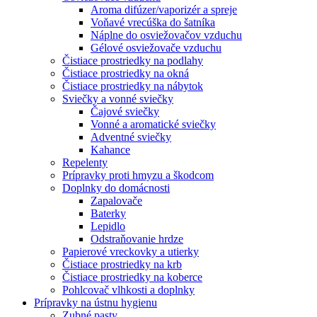
Aroma difúzer/vaporizér a spreje
Voňavé vrecúška do šatníka
Náplne do osviežovačov vzduchu
Gélové osviežovače vzduchu
Čistiace prostriedky na podlahy
Čistiace prostriedky na okná
Čistiace prostriedky na nábytok
Sviečky a vonné sviečky
Čajové sviečky
Vonné a aromatické sviečky
Adventné sviečky
Kahance
Repelenty
Prípravky proti hmyzu a škodcom
Doplnky do domácnosti
Zapalovače
Baterky
Lepidlo
Odstraňovanie hrdze
Papierové vreckovky a utierky
Čistiace prostriedky na krb
Čistiace prostriedky na koberce
Pohlcovač vlhkosti a doplnky
Prípravky na ústnu hygienu
Zubné pasty