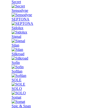
Secret
Sensodyne
SEPTONA
Sidolux
Signal
Silan
Silkroad
Sofin
Softlan
SOLE
SOLO
Somat
Spic & Span