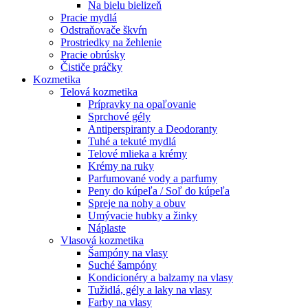
Na bielu bielizeň
Pracie mydlá
Odstraňovače škvŕn
Prostriedky na žehlenie
Pracie obrúsky
Čističe práčky
Kozmetika
Telová kozmetika
Prípravky na opaľovanie
Sprchové gély
Antiperspiranty a Deodoranty
Tuhé a tekuté mydlá
Telové mlieka a krémy
Krémy na ruky
Parfumované vody a parfumy
Peny do kúpeľa / Soľ do kúpeľa
Spreje na nohy a obuv
Umývacie hubky a žinky
Náplaste
Vlasová kozmetika
Šampóny na vlasy
Suché šampóny
Kondicionéry a balzamy na vlasy
Tužidlá, gély a laky na vlasy
Farby na vlasy