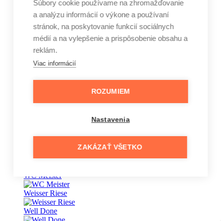
Súbory cookie používame na zhromažďovanie
a analýzu informácií o výkone a používaní
Vape
stránok, na poskytovanie funkcií sociálnych
Vaseline
médií a na vylepšenie a prispôsobenie obsahu a
reklám.
Veet
Viac informácií
Vernel
Vinove
ROZUMIEM
Wansou
Nastavenia
Wäsche Meister
Waschkönig
ZAKÁZAŤ VŠETKO
wave
WC Meister
Weisser Riese
Well Done