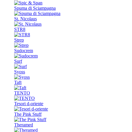
Spuma di Sciampagna
St. Nicolaus
STR8
Strep
Sudocrem
Surf
Syoss
Taft
TENTO
Tesori d-oriente
The Pink Stuff
Theramed