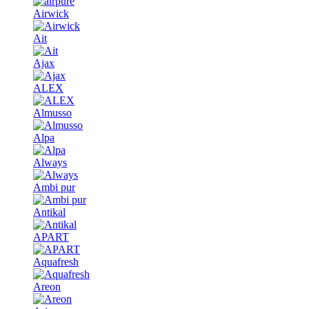
Airwick
Ait
Ajax
ALEX
Almusso
Alpa
Always
Ambi pur
Antikal
APART
Aquafresh
Areon