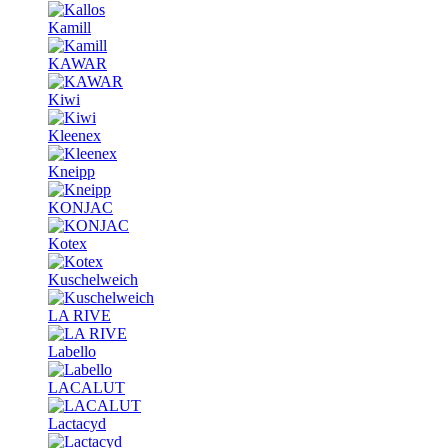
Kamill
KAWAR
Kiwi
Kleenex
Kneipp
KONJAC
Kotex
Kuschelweich
LA RIVE
Labello
LACALUT
Lactacyd