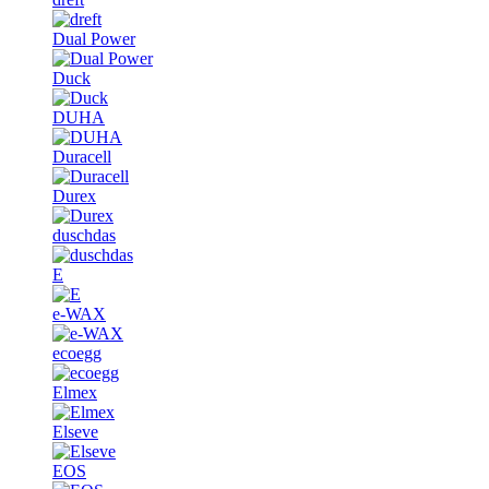
Dual Power
Duck
DUHA
Duracell
Durex
duschdas
E
e-WAX
ecoegg
Elmex
Elseve
EOS