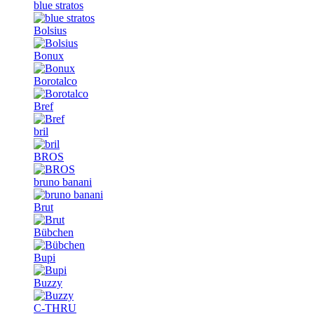
blue stratos
Bolsius
Bonux
Borotalco
Bref
bril
BROS
bruno banani
Brut
Bübchen
Bupi
Buzzy
C-THRU