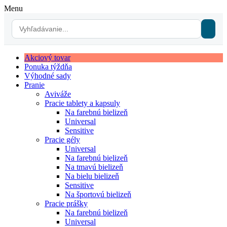
Menu
Akciový tovar
Ponuka týždňa
Výhodné sady
Pranie
Aviváže
Pracie tablety a kapsuly
Na farebnú bielizeň
Universal
Sensitive
Pracie gély
Universal
Na farebnú bielizeň
Na tmavú bielizeň
Na bielu bielizeň
Sensitive
Na športovú bielizeň
Pracie prášky
Na farebnú bielizeň
Universal