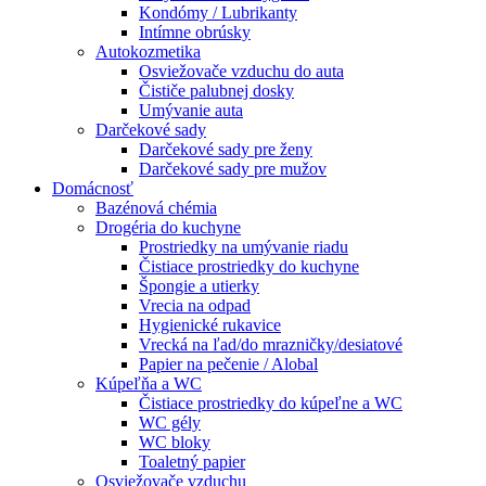
Kondómy / Lubrikanty
Intímne obrúsky
Autokozmetika
Osviežovače vzduchu do auta
Čističe palubnej dosky
Umývanie auta
Darčekové sady
Darčekové sady pre ženy
Darčekové sady pre mužov
Domácnosť
Bazénová chémia
Drogéria do kuchyne
Prostriedky na umývanie riadu
Čistiace prostriedky do kuchyne
Špongie a utierky
Vrecia na odpad
Hygienické rukavice
Vrecká na ľad/do mrazničky/desiatové
Papier na pečenie / Alobal
Kúpeľňa a WC
Čistiace prostriedky do kúpeľne a WC
WC gély
WC bloky
Toaletný papier
Osviežovače vzduchu