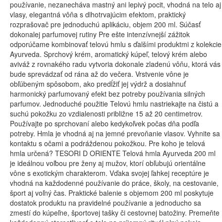
používanie, nezanecháva mastný ani lepivý pocit, vhodná na telo aj
vlasy, elegantná vôňa s dlhotrvajúcim efektom, praktický
rozprašovač pre jednoduchú aplikáciu, objem 200 ml. Súčasť
dokonalej parfumovej rutiny Pre ešte intenzívnejší zážitok
odporúčame kombinovať telovú hmlu s ďalšími produktmi z kolekcie
Ayurveda. Sprchový krém, aromatický kúpeľ, telový krém alebo
aviváž z rovnakého radu vytvoria dokonale zladenú vôňu, ktorá vás
bude sprevádzať od rána až do večera. Vrstvenie vône je
obľúbeným spôsobom, ako predĺžiť jej výdrž a dosiahnuť
harmonický parfumovaný efekt bez potreby používania silných
parfumov. Jednoduché použitie Telovú hmlu nastriekajte na čistú a
suchú pokožku zo vzdialenosti približne 15 až 20 centimetrov.
Používajte po sprchovaní alebo kedykoľvek počas dňa podľa
potreby. Hmla je vhodná aj na jemné prevoňanie vlasov. Vyhnite sa
kontaktu s očami a podráždenou pokožkou. Pre koho je telová
hmla určená? TESORI D ORIENTE Telová hmla Ayurveda 200 ml
je ideálnou voľbou pre ženy aj mužov, ktorí obľubujú orientálne
vône s exotickým charakterom. Vďaka svojej ľahkej receptúre je
vhodná na každodenné používanie do práce, školy, na cestovanie,
šport aj voľný čas. Praktické balenie s objemom 200 ml poskytuje
dostatok produktu na pravidelné používanie a jednoducho sa
zmestí do kúpeľne, športovej tašky či cestovnej batožiny. Premeňte