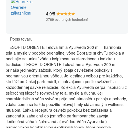
4,9/5
★★★★★
2769 overených hodnotení
Popis tovaru
TESORI D ORIENTE Telová hmla Ayurveda 200 ml – harmónia
tela a mysle v podobe orientálnej vône Doprajte si chvíľu pokoja a
nechajte sa uniesť vôňou inšpirovanou starodávnou indickou
tradíciou. TESORI D ORIENTE Telová hmla Ayurveda 200 ml
prináša jedinečný zážitok, ktorý spája osvieženie pokožky s
podmanivou orientálnou vôňou. Je ideálnou voľbou pre každého,
kto túži po ľahkej parfumácii, dlhotrvajúcom pocite sviežosti a
každodennej dávke relaxácie. Kolekcia Ayurveda čerpá inšpiráciu z
tisícročnej filozofie rovnováhy tela, mysle a ducha. Jej
charakteristická vôňa vytvára príjemnú atmosféru pokoja a pohody,
vďaka čomu sa každé použitie telovej hmly stáva malým wellness
rituálom. Ľahká receptúra osvieži pokožku bez zaťaženia a
zanechá ju zahalenú do jemného parfumovaného závoja.
Jedinečná vôňa inšpirovaná ajurvédou Vôňa Ayurveda je
harmonickou kombináciou exotických tónov, ktoré pôsobia