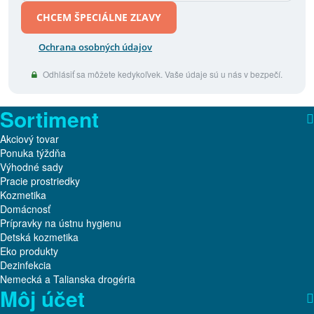
CHCEM ŠPECIÁLNE ZĽAVY
Ochrana osobných údajov
Odhlásiť sa môžete kedykoľvek. Vaše údaje sú u nás v bezpečí.
Sortiment
Akciový tovar
Ponuka týždňa
Výhodné sady
Pracie prostriedky
Kozmetika
Domácnosť
Prípravky na ústnu hygienu
Detská kozmetika
Eko produkty
Dezinfekcia
Nemecká a Talianska drogéria
Môj účet