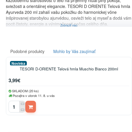
každodennú starostlivosť o telo na príjemný rituál plný pokoja,
sviežosti a orientálnej elegancie. TESORI D ORIENTE Telová hmla
Ayurveda 200 ml zahalí vašu pokožku do harmonickej vône
inšpirovanej starobylou ajurvédou, osvieži telo aj myseľ a dodá vám
pocit čistoty, energie a výnimočnosti počas celého dňa.
Podobné produkty
Mohlo by Vás zaujímať
Novinka
TESORI D-ORIENTE Telová hmla Muschio Bianco 200ml
3,99€
SKLADOM (20 ks)
Pozajtra v utorok 11. 8. u vás