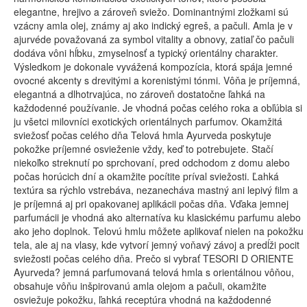
elegantne, hrejivo a zároveň sviežo. Dominantnými zložkami sú
vzácny amla olej, známy aj ako indický egreš, a pačuli. Amla je v
ajurvéde považovaná za symbol vitality a obnovy, zatiaľ čo pačuli
dodáva vôni hĺbku, zmyselnosť a typický orientálny charakter.
Výsledkom je dokonale vyvážená kompozícia, ktorá spája jemné
ovocné akcenty s drevitými a korenistými tónmi. Vôňa je príjemná,
elegantná a dlhotrvajúca, no zároveň dostatočne ľahká na
každodenné používanie. Je vhodná počas celého roka a obľúbia si
ju všetci milovníci exotických orientálnych parfumov. Okamžitá
sviežosť počas celého dňa Telová hmla Ayurveda poskytuje
pokožke príjemné osvieženie vždy, keď to potrebujete. Stačí
niekoľko streknutí po sprchovaní, pred odchodom z domu alebo
počas horúcich dní a okamžite pocítite príval sviežosti. Ľahká
textúra sa rýchlo vstrebáva, nezanecháva mastný ani lepivý film a
je príjemná aj pri opakovanej aplikácii počas dňa. Vďaka jemnej
parfumácii je vhodná ako alternatíva ku klasickému parfumu alebo
ako jeho doplnok. Telovú hmlu môžete aplikovať nielen na pokožku
tela, ale aj na vlasy, kde vytvorí jemný voňavý závoj a predĺži pocit
sviežosti počas celého dňa. Prečo si vybrať TESORI D ORIENTE
Ayurveda? jemná parfumovaná telová hmla s orientálnou vôňou,
obsahuje vôňu inšpirovanú amla olejom a pačuli, okamžite
osviežuje pokožku, ľahká receptúra vhodná na každodenné