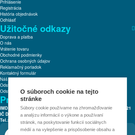
Prihlásenie
Registrácia
História objednávok
Odhlásiť
Užitočné odkazy
Doprava a platba
O nás
Vrátenie tovaru
Obchodné podmienky
Ochrana osobných údajov
Reklamačný poriadok
Kontaktný formulár
Náš tím
Odstúpenie od zmluvy
Odstúpiť od zmluvy tu
O súboroch cookie na tejto
Prevádzkovateľ:
stránke
IMD Brand s.r.o.
Turbínová 13
Bratislava 3, 831 04
IČO: 51 468 221
Súbory cookie používame na zhromažďovanie
IČ DPH: SK2120716081
Mobil:
+421 917 256 502
a analýzu informácií o výkone a používaní
Tel.:
+421 35/202 33 33
E-mail:
eshop@drogeriadomov.sk
stránok, na poskytovanie funkcií sociálnych
médií a na vylepšenie a prispôsobenie obsahu a
+421 35/202 33 33