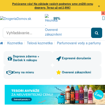
Počúvame vás! Na základe vašich podnetov sme znížili cenu
×
dopravy. Teraz už od 2,99€!
0
99%
Kozmetika
Telová kozmetika
Parfumované vody a parfumy
Doprava zdarma +
Expresné doručenie
Darček k nákupu
Ceny na mieru
Overené zákazníkmi