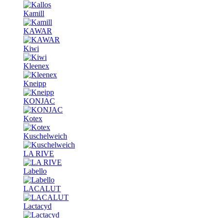
Kamill
KAWAR
Kiwi
Kleenex
Kneipp
KONJAC
Kotex
Kuschelweich
LA RIVE
Labello
LACALUT
Lactacyd