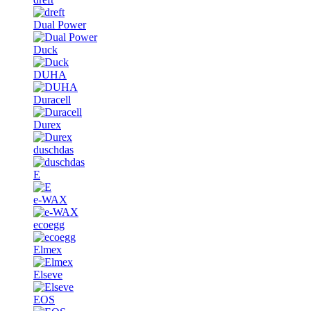
Dual Power
Duck
DUHA
Duracell
Durex
duschdas
E
e-WAX
ecoegg
Elmex
Elseve
EOS