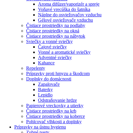
Aroma difúzer/vaporizér a spreje
Voňavé vrecúška do šatníka
Náplne do osviežovačov vzduchu
Gélové osviežovače vzduchu
Čistiace prostriedky na podlahy
Čistiace prostriedky na okná
Čistiace prostriedky na nábytok
Sviečky a vonné sviečky
Čajové sviečky
Vonné a aromatické sviečky
Adventné sviečky
Kahance
Repelenty
Prípravky proti hmyzu a škodcom
Doplnky do domácnosti
Zapalovače
Baterky
Lepidlo
Odstraňovanie hrdze
Papierové vreckovky a utierky
Čistiace prostriedky na krb
Čistiace prostriedky na koberce
Pohlcovač vlhkosti a doplnky
Prípravky na ústnu hygienu
Zubné pasty