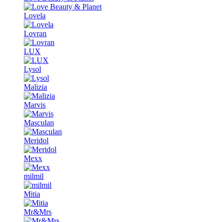
Lovela
Lovran
LUX
Lysol
Malizia
Marvis
Masculan
Meridol
Mexx
milmil
Mitia
Mr&Mrs