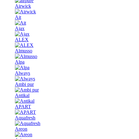
Airwick
Ait
Ajax
ALEX
Almusso
Alpa
Always
Ambi pur
Antikal
APART
Aquafresh
Areon