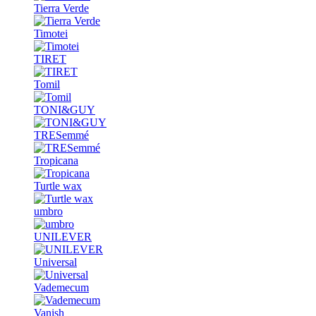
Tierra Verde
Timotei
TIRET
Tomil
TONI&GUY
TRESemmé
Tropicana
Turtle wax
umbro
UNILEVER
Universal
Vademecum
Vanish