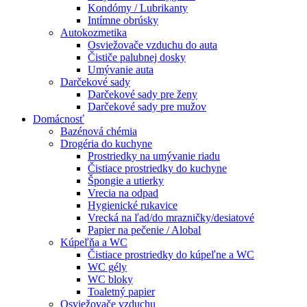
Kondómy / Lubrikanty
Intímne obrúsky
Autokozmetika
Osviežovače vzduchu do auta
Čističe palubnej dosky
Umývanie auta
Darčekové sady
Darčekové sady pre ženy
Darčekové sady pre mužov
Domácnosť
Bazénová chémia
Drogéria do kuchyne
Prostriedky na umývanie riadu
Čistiace prostriedky do kuchyne
Špongie a utierky
Vrecia na odpad
Hygienické rukavice
Vrecká na ľad/do mrazničky/desiatové
Papier na pečenie / Alobal
Kúpeľňa a WC
Čistiace prostriedky do kúpeľne a WC
WC gély
WC bloky
Toaletný papier
Osviežovače vzduchu