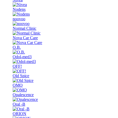
Nodens
noovoo
Normal Clinic
Nova Car Care
O.B.
Odol-med3
OFF!
Old Spice
OMO
Opalescence
Oral -B
ORION