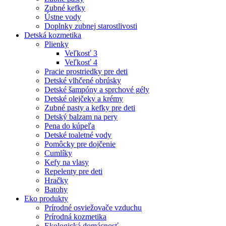
Zubné kefky
Ústne vody
Doplnky zubnej starostlivosti
Detská kozmetika
Plienky
Veľkosť 3
Veľkosť 4
Pracie prostriedky pre deti
Detské vlhčené obrúsky
Detské šampóny a sprchové gély
Detské olejčeky a krémy
Zubné pasty a kefky pre deti
Detský balzam na pery
Pena do kúpeľa
Detské toaletné vody
Pomôcky pre dojčenie
Cumlíky
Kefy na vlasy
Repelenty pre deti
Hračky
Batohy
Eko produkty
Prírodné osviežovače vzduchu
Prírodná kozmetika
Ekologická domácnosť