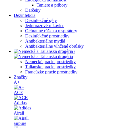
Taniere a príbory
Darčeky
Dezinfekcia
Dezinfekčné gély
Jednorazové rukavice
Ochranné rúška a respirátory
Dezinfekčné prostriedky
Antibakteriálne mydlá
Antibakteriálne vlhčené obrúsky
/
Nemecké pracie prostriedky
Talianske pracie prostriedky
Francúzke pracie prostriedky
Značky
A+
ACE
Adidas
Airall
airpure