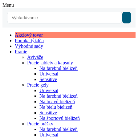
Menu
Akciový tovar
Ponuka týždňa
Výhodné sady
Pranie
Aviváže
Pracie tablety a kapsuly
Na farebnú bielizeň
Universal
Sensitive
Pracie gély
Universal
Na farebnú bielizeň
Na tmavú bielizeň
Na bielu bielizeň
Sensitive
Na športovú bielizeň
Pracie prášky
Na farebnú bielizeň
Universal