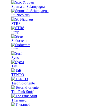
Spuma di Sciampagna
St. Nicolaus
STR8
Strep
Sudocrem
Surf
Syoss
Taft
TENTO
Tesori d-oriente
The Pink Stuff
Theramed