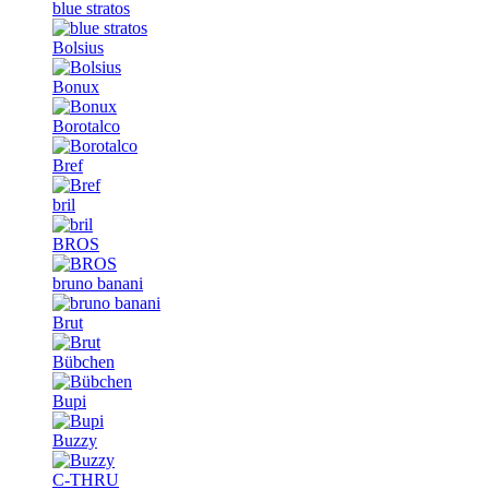
blue stratos
Bolsius
Bonux
Borotalco
Bref
bril
BROS
bruno banani
Brut
Bübchen
Bupi
Buzzy
C-THRU