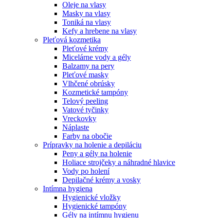
Oleje na vlasy
Masky na vlasy
Toniká na vlasy
Kefy a hrebene na vlasy
Pleťová kozmetika
Pleťové krémy
Micelárne vody a gély
Balzamy na pery
Pleťové masky
Vlhčené obrúsky
Kozmetické tampóny
Telový peeling
Vatové tyčinky
Vreckovky
Náplaste
Farby na obočie
Prípravky na holenie a depiláciu
Peny a gély na holenie
Holiace strojčeky a náhradné hlavice
Vody po holení
Depilačné krémy a vosky
Intímna hygiena
Hygienické vložky
Hygienické tampóny
Gély na intímnu hygienu