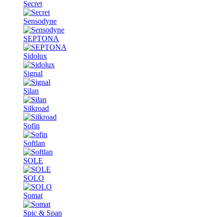
Secret
Sensodyne
SEPTONA
Sidolux
Signal
Silan
Silkroad
Sofin
Softlan
SOLE
SOLO
Somat
Spic & Span