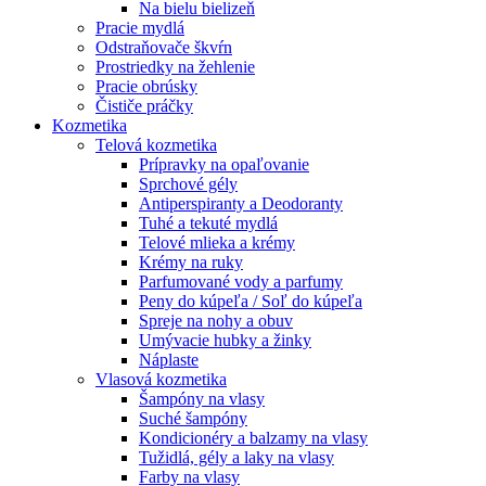
Na bielu bielizeň
Pracie mydlá
Odstraňovače škvŕn
Prostriedky na žehlenie
Pracie obrúsky
Čističe práčky
Kozmetika
Telová kozmetika
Prípravky na opaľovanie
Sprchové gély
Antiperspiranty a Deodoranty
Tuhé a tekuté mydlá
Telové mlieka a krémy
Krémy na ruky
Parfumované vody a parfumy
Peny do kúpeľa / Soľ do kúpeľa
Spreje na nohy a obuv
Umývacie hubky a žinky
Náplaste
Vlasová kozmetika
Šampóny na vlasy
Suché šampóny
Kondicionéry a balzamy na vlasy
Tužidlá, gély a laky na vlasy
Farby na vlasy