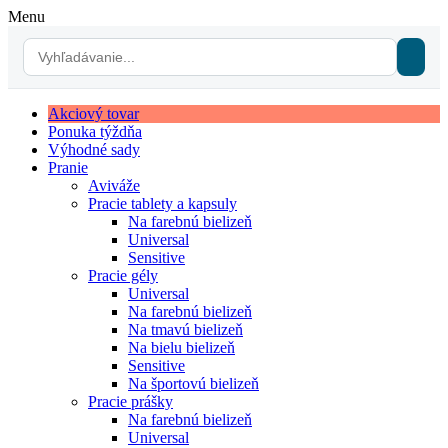
Menu
Akciový tovar
Ponuka týždňa
Výhodné sady
Pranie
Aviváže
Pracie tablety a kapsuly
Na farebnú bielizeň
Universal
Sensitive
Pracie gély
Universal
Na farebnú bielizeň
Na tmavú bielizeň
Na bielu bielizeň
Sensitive
Na športovú bielizeň
Pracie prášky
Na farebnú bielizeň
Universal