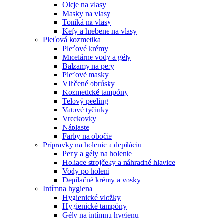
Oleje na vlasy
Masky na vlasy
Toniká na vlasy
Kefy a hrebene na vlasy
Pleťová kozmetika
Pleťové krémy
Micelárne vody a gély
Balzamy na pery
Pleťové masky
Vlhčené obrúsky
Kozmetické tampóny
Telový peeling
Vatové tyčinky
Vreckovky
Náplaste
Farby na obočie
Prípravky na holenie a depiláciu
Peny a gély na holenie
Holiace strojčeky a náhradné hlavice
Vody po holení
Depilačné krémy a vosky
Intímna hygiena
Hygienické vložky
Hygienické tampóny
Gély na intímnu hygienu