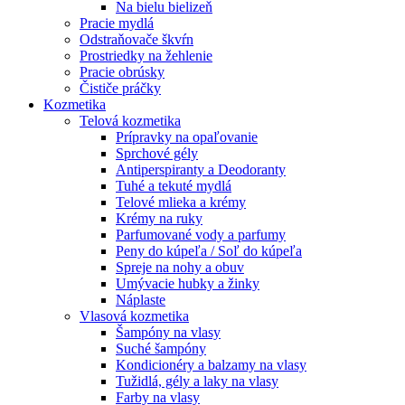
Na bielu bielizeň
Pracie mydlá
Odstraňovače škvŕn
Prostriedky na žehlenie
Pracie obrúsky
Čističe práčky
Kozmetika
Telová kozmetika
Prípravky na opaľovanie
Sprchové gély
Antiperspiranty a Deodoranty
Tuhé a tekuté mydlá
Telové mlieka a krémy
Krémy na ruky
Parfumované vody a parfumy
Peny do kúpeľa / Soľ do kúpeľa
Spreje na nohy a obuv
Umývacie hubky a žinky
Náplaste
Vlasová kozmetika
Šampóny na vlasy
Suché šampóny
Kondicionéry a balzamy na vlasy
Tužidlá, gély a laky na vlasy
Farby na vlasy