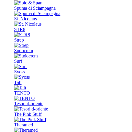
Spuma di Sciampagna
St. Nicolaus
STR8
Strep
Sudocrem
Surf
Syoss
Taft
TENTO
Tesori d-oriente
The Pink Stuff
Theramed