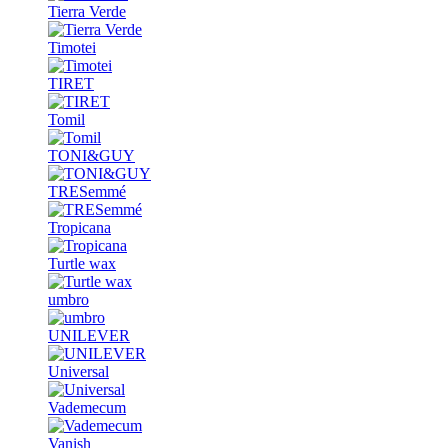
Tierra Verde
Timotei
TIRET
Tomil
TONI&GUY
TRESemmé
Tropicana
Turtle wax
umbro
UNILEVER
Universal
Vademecum
Vanish