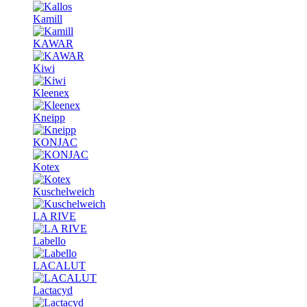
Kamill
KAWAR
Kiwi
Kleenex
Kneipp
KONJAC
Kotex
Kuschelweich
LA RIVE
Labello
LACALUT
Lactacyd