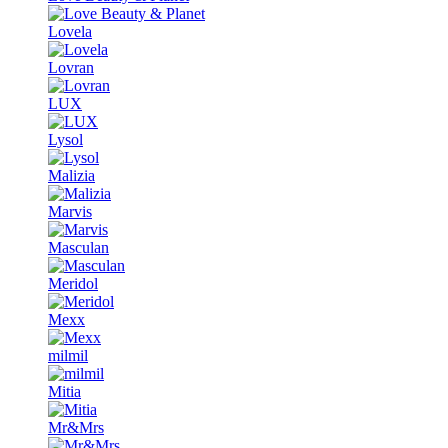
Lovela
Lovran
LUX
Lysol
Malizia
Marvis
Masculan
Meridol
Mexx
milmil
Mitia
Mr&Mrs