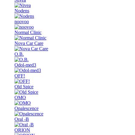
Nodens
noovoo
Normal Clinic
Nova Car Care
O.B.
Odol-med3
OFF!
Old Spice
OMO
Opalescence
Oral -B
ORION