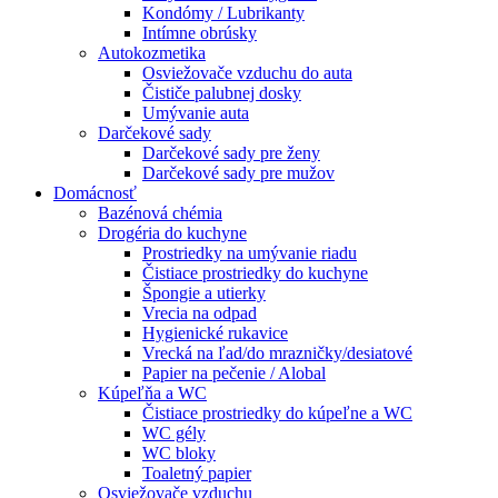
Kondómy / Lubrikanty
Intímne obrúsky
Autokozmetika
Osviežovače vzduchu do auta
Čističe palubnej dosky
Umývanie auta
Darčekové sady
Darčekové sady pre ženy
Darčekové sady pre mužov
Domácnosť
Bazénová chémia
Drogéria do kuchyne
Prostriedky na umývanie riadu
Čistiace prostriedky do kuchyne
Špongie a utierky
Vrecia na odpad
Hygienické rukavice
Vrecká na ľad/do mrazničky/desiatové
Papier na pečenie / Alobal
Kúpeľňa a WC
Čistiace prostriedky do kúpeľne a WC
WC gély
WC bloky
Toaletný papier
Osviežovače vzduchu