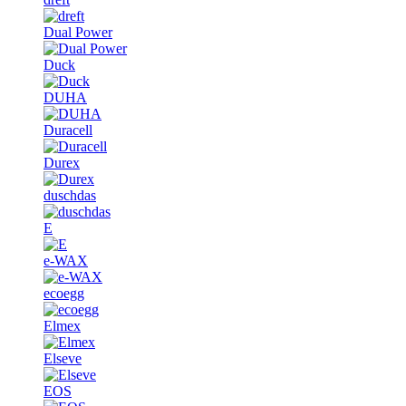
Dual Power
Duck
DUHA
Duracell
Durex
duschdas
E
e-WAX
ecoegg
Elmex
Elseve
EOS