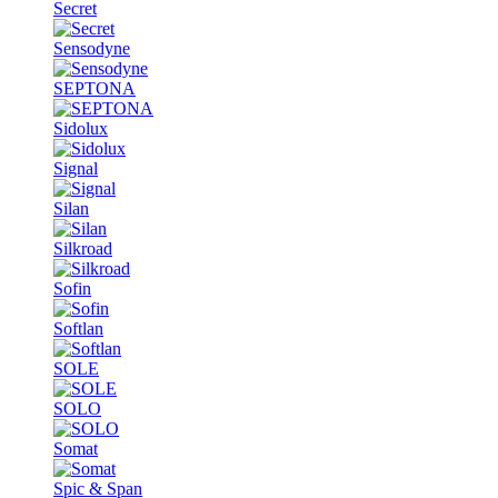
Secret
Sensodyne
SEPTONA
Sidolux
Signal
Silan
Silkroad
Sofin
Softlan
SOLE
SOLO
Somat
Spic & Span