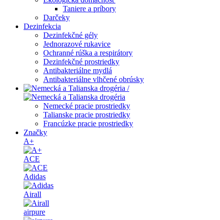
Taniere a príbory
Darčeky
Dezinfekcia
Dezinfekčné gély
Jednorazové rukavice
Ochranné rúška a respirátory
Dezinfekčné prostriedky
Antibakteriálne mydlá
Antibakteriálne vlhčené obrúsky
/
Nemecké pracie prostriedky
Talianske pracie prostriedky
Francúzke pracie prostriedky
Značky
A+
ACE
Adidas
Airall
airpure