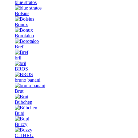
blue stratos
Bolsius
Bonux
Borotalco
Bref
bril
BROS
bruno banani
Brut
Bübchen
Bupi
Buzzy
C-THRU