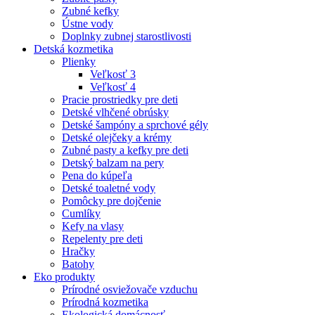
Zubné kefky
Ústne vody
Doplnky zubnej starostlivosti
Detská kozmetika
Plienky
Veľkosť 3
Veľkosť 4
Pracie prostriedky pre deti
Detské vlhčené obrúsky
Detské šampóny a sprchové gély
Detské olejčeky a krémy
Zubné pasty a kefky pre deti
Detský balzam na pery
Pena do kúpeľa
Detské toaletné vody
Pomôcky pre dojčenie
Cumlíky
Kefy na vlasy
Repelenty pre deti
Hračky
Batohy
Eko produkty
Prírodné osviežovače vzduchu
Prírodná kozmetika
Ekologická domácnosť