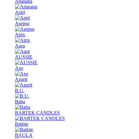
Ariasana
Ariel
Asepso
Atrix
Aura
AUSSIE
Axe
Azurit
B.U.
Baba
BARTEK CANDLES
Batiste
BAULA