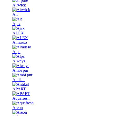
Airwick
Ait
Ajax
ALEX
Almusso
Alpa
Always
Ambi pur
Antikal
APART
Aquafresh
Areon